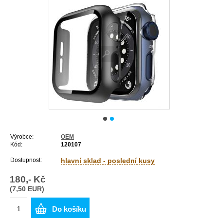
Výrobce:
OEM
Kód:
120107
Dostupnost:
hlavní sklad - poslední kusy
180,- Kč
(7,50 EUR)
Do košíku