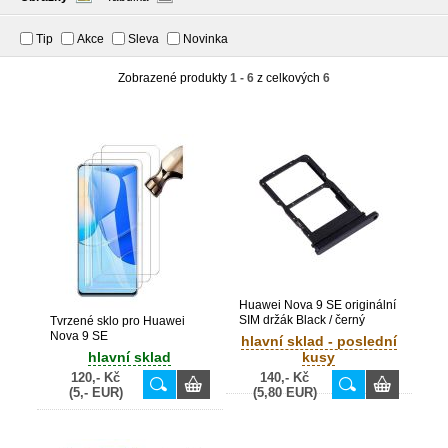
Tip
Akce
Sleva
Novinka
Zobrazené produkty
1 - 6
z celkových
6
Huawei Nova 9 SE originální
SIM držák Black / černý
Tvrzené sklo pro Huawei
(Bulk)
Nova 9 SE
hlavní sklad - poslední
hlavní sklad
kusy
120,- Kč
140,- Kč
(5,- EUR)
(5,80 EUR)