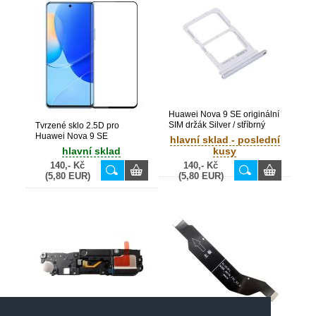
Huawei Nova 9 SE originální
SIM držák Silver / stříbrný
Tvrzené sklo 2.5D pro
(Bulk)
Huawei Nova 9 SE
hlavní sklad - poslední
hlavní sklad
kusy
140,- Kč
140,- Kč
(5,80 EUR)
(5,80 EUR)