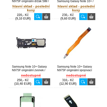
N975F originální držák SIM /
Samsung Galaxy Note 10+ /
SD Blue / modrý (Service
N975F
hlavní sklad - poslední
hlavní sklad - poslední
Pack) - GH98-44506
kusy
kusy
220,- Kč
230,- Kč
(9,10 EUR)
(9,60 EUR)
Samsung Note 10+ Galaxy
Samsung Note 10+ Galaxy
N975F originální zvonek /
N975F originální spojovací
reproduktor (Service Pack) -
flex (Service Pack) - GH59-
nedostupné
nedostupné
GH96-12684A
15118A
250,- Kč
310,- Kč
(10,40 EUR)
(12,90 EUR)