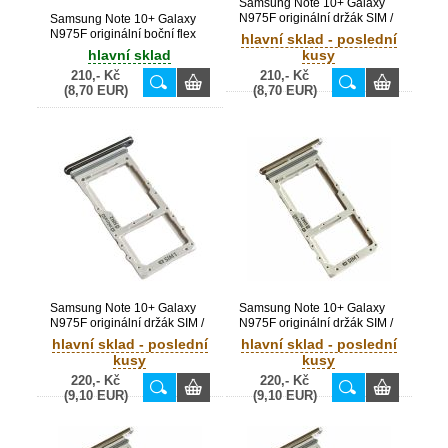
Samsung Note 10+ Galaxy
N975F originální držák SIM /
Samsung Note 10+ Galaxy
SD Silver / stříbrný (Service
N975F originální boční flex
hlavní sklad - poslední
Pack) - GH98-44506C
(Service Pack) - GH59-
hlavní sklad
kusy
15178A
210,- Kč
210,- Kč
(8,70 EUR)
(8,70 EUR)
Samsung Note 10+ Galaxy
Samsung Note 10+ Galaxy
N975F originální držák SIM /
N975F originální držák SIM /
SD Black / černý (Service
SD Gray / šedý (Service
hlavní sklad - poslední
hlavní sklad - poslední
Pack) - GH98-44506A
Pack) - GH98-44506
kusy
kusy
220,- Kč
220,- Kč
(9,10 EUR)
(9,10 EUR)