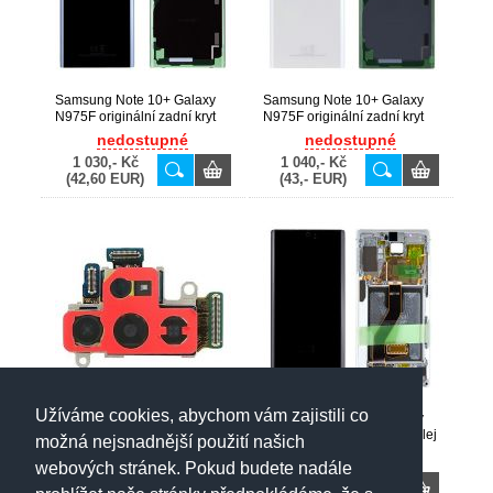
Samsung Note 10+ Galaxy
Samsung Note 10+ Galaxy
N975F originální zadní kryt
N975F originální zadní kryt
baterie Black / černý (Service
baterie White / bílý (Service
nedostupné
nedostupné
Pack) - GH82-20588A
Pack) - GH82-20588B
1 030,- Kč
1 040,- Kč
(42,60 EUR)
(43,- EUR)
Užíváme cookies, abychom vám zajistili co
Samsung Note 10+ Galaxy
Samsung Note 10+ Galaxy
N975F originální zadní hlavní
N975F originální LCD displej
možná nejsnadnější použití našich
kamera 12+12+16MP+TOF
+ dotyk + přední kryt / rám
nedostupné
nedostupné
webových stránek. Pokud budete nadále
(Service Pack) - GH96-
White / bílý (Service Pack) -
1 190,- Kč
6 820,- Kč
12615A
GH82-20838B, GH82-