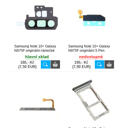
Samsung Note 10+ Galaxy
Samsung Note 10+ Galaxy
N975F originální rámeček
N975F originální S Pen
kamery Black / černý (Service
detector flex (Service Pack) -
hlavní sklad
nedostupné
Pack) - GH98-44572A
GH59-15128A
180,- Kč
190,- Kč
(7,50 EUR)
(7,90 EUR)