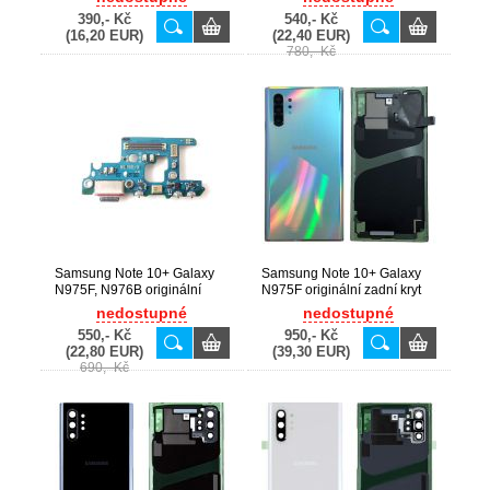
(Bulk)
10+ 5G / N975F, N976B
390,- Kč
540,- Kč
(Service Pack) - GH82-
(16,20 EUR)
(22,40 EUR)
20814A
780,- Kč
Samsung Note 10+ Galaxy
Samsung Note 10+ Galaxy
N975F, N976B originální
N975F originální zadní kryt
modul dobíjení + USB Type-
baterie Silver / aura glow /
nedostupné
nedostupné
C konektor + mikrofon
stříbrný (Service Pack) -
550,- Kč
950,- Kč
(Service Pack) - GH96-
GH82-20588C
(22,80 EUR)
(39,30 EUR)
12741A
690,- Kč