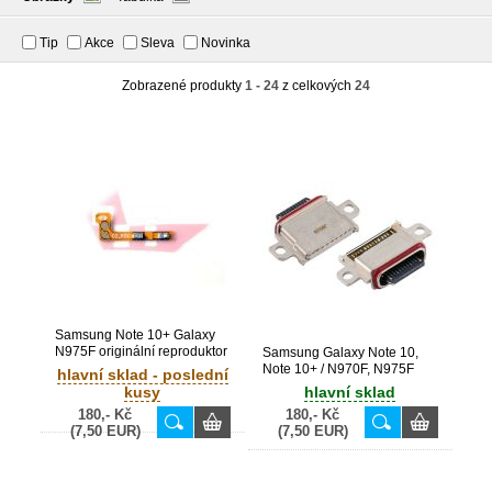
Tip
Akce
Sleva
Novinka
Zobrazené produkty
1 - 24
z celkových
24
Samsung Note 10+ Galaxy
N975F originální reproduktor
Samsung Galaxy Note 10,
kontakt flex - GH59-15125A
Note 10+ / N970F, N975F
hlavní sklad - poslední
originální USB-C konektor
kusy
hlavní sklad
(Bulk)
180,- Kč
180,- Kč
(7,50 EUR)
(7,50 EUR)