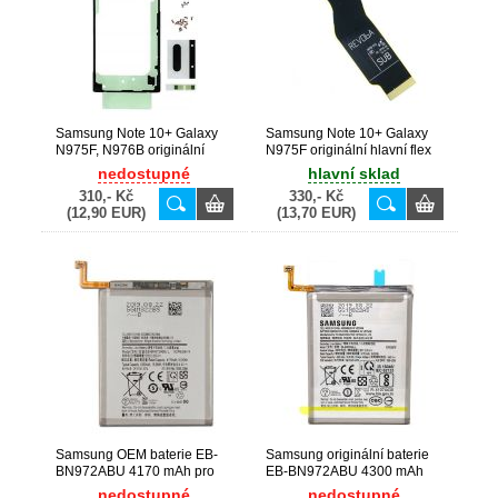
Samsung Note 10+ Galaxy
Samsung Note 10+ Galaxy
N975F, N976B originální
N975F originální hlavní flex
lepící pásky SET (Service
/Service Pack) - GH59-
nedostupné
hlavní sklad
Pack) - GH82-20798A
15114A
310,- Kč
330,- Kč
(12,90 EUR)
(13,70 EUR)
Samsung OEM baterie EB-
Samsung originální baterie
BN972ABU 4170 mAh pro
EB-BN972ABU 4300 mAh
Galaxy Note 10+ / N975F
pro Galaxy Note 10+, Note
nedostupné
nedostupné