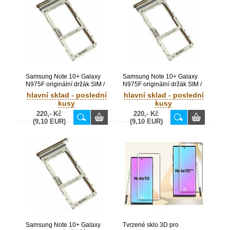
Samsung Note 10+ Galaxy
Samsung Note 10+ Galaxy
N975F originální držák SIM /
N975F originální držák SIM /
SD Red / červený (Service
SD White / bílý (Service
hlavní sklad - poslední
hlavní sklad - poslední
Pack) - GH98-44506
Pack) - GH98-44506B
kusy
kusy
220,- Kč
220,- Kč
(9,10 EUR)
(9,10 EUR)
Samsung Note 10+ Galaxy
Tvrzené sklo 3D pro