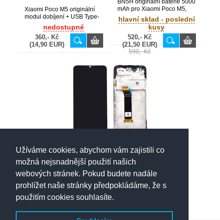
BN5H originální baterie 5000
mAh pro Xiaomi Poco M5,
Xiaomi Poco M5 originální
Poco M4 5G, Redmi Note
modul dobíjení + USB Type-
hlavní sklad - poslední
11E (Bulk)
C konektor + mikrofon
nedostupné
kusy
(Service Pack) -
360,- Kč
520,- Kč
560002L19C00
(14,90 EUR)
(21,50 EUR)
590,- Kč
Užíváme cookies, abychom vám zajistili co
Xiaomi Poco M5 originální
LCD displej + dotyk + přední
možná nejsnadnější použití našich
kryt / rám (Bulk)
hlavní sklad - poslední
webových stránek. Pokud budete nadále
kusy
prohlížet naše stránky předpokládáme, že s
1 540,- Kč
(63,70 EUR)
použitím cookies souhlasíte.