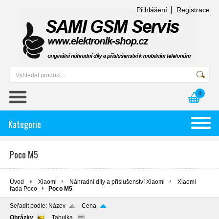
Přihlášení
Registrace
0
Kategorie
Poco M5
Úvod
Xiaomi
Náhradní díly a příslušenství Xiaomi
Xiaomi
řada Poco
Poco M5
Seřadit podle:
Název
Cena
Obrázky
Tabulka