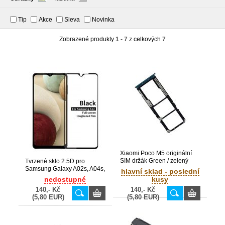
Tip
Akce
Sleva
Novinka
Zobrazené produkty
1 - 7
z celkových
7
Xiaomi Poco M5 originální
SIM držák Green / zelený
Tvrzené sklo 2.5D pro
(Bulk)
Samsung Galaxy A02s, A04s,
hlavní sklad - poslední
A12, A32 5G, M12, Xiaomi
nedostupné
kusy
Poco M5 / A025F, A047F,
140,- Kč
140,- Kč
A125F, A326B, M127F
(5,80 EUR)
(5,80 EUR)