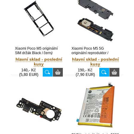
Xiaomi Poco M5 originální
Xiaomi Poco M5 5G
SIM držák Black / černý
originální reproduktor /
(Bulk)
zvonek (Bulk)
hlavní sklad - poslední
hlavní sklad - poslední
kusy
kusy
140,- Kč
190,- Kč
(5,80 EUR)
(7,90 EUR)