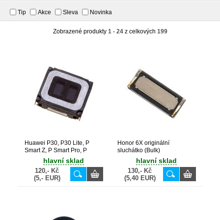
Tip
Akce
Sleva
Novinka
Zobrazené produkty
1 - 24
z celkových
199
Huawei P30, P30 Lite, P
Honor 6X originální
Smart Z, P Smart Pro, P
sluchátko (Bulk)
Smart 2019, P Smart Plus
hlavní sklad
hlavní sklad
2019, Y7 Prime 2019, Y5
120,- Kč
130,- Kč
2019, Y6P, Nova 5T, Honor
(5,- EUR)
(5,40 EUR)
9X, Honor View 20 originální
sluchátko (Service Pack) -
22030091, 22030099