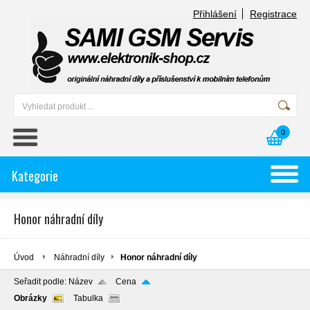
Přihlášení
Registrace
0
Kategorie
Honor náhradní díly
Úvod
Náhradní díly
Honor náhradní díly
Seřadit podle:
Název
Cena
Obrázky
Tabulka