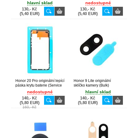
originální USB Type-C
hlavní sklad
nedostupné
konektor dobíjení (Bulk)
130,- Kč
130,- Kč
(5,40 EUR)
(5,40 EUR)
Honor 20 Pro originální lepící
Honor 9 Lite originální
páska krytu baterie (Service
sklíčko kamery (Bulk)
Pack) - 51639974
nedostupné
hlavní sklad
140,- Kč
140,- Kč
(5,80 EUR)
(5,80 EUR)
160,- Kč