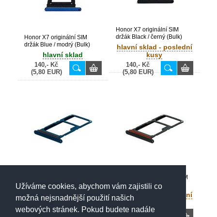
Honor X7 originální SIM
držák Black / černý (Bulk)
Honor X7 originální SIM
držák Blue / modrý (Bulk)
hlavní sklad - poslední
hlavní sklad
kusy
140,- Kč
140,- Kč
(5,80 EUR)
(5,80 EUR)
Honor X8 5G originální SIM
Honor X8 5G originální SIM
držák Blue / modrý (Bulk)
držák Black / černý (Bulk)
Užíváme cookies, abychom vám zajistili co
hlavní sklad - poslední
hlavní sklad - poslední
možná nejsnadnější použití našich
kusy
kusy
webových stránek. Pokud budete nadále
140,- Kč
140,- Kč