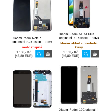
Xiaomi Redmi A1, A1 Plus
originální LCD displej + dotyk
Xiaomi Redmi Note 7
(Bulk)
originální LCD displej + dotyk
hlavní sklad - poslední
Black / černý (Bulk)
nedostupné
kusy
1 130,- Kč
1 130,- Kč
(46,80 EUR)
(46,80 EUR)
Xiaomi Redmi 12C originální