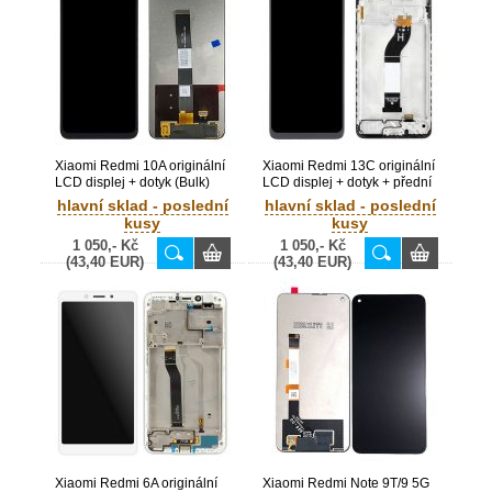
Xiaomi Redmi 10A originální
Xiaomi Redmi 13C originální
LCD displej + dotyk (Bulk)
LCD displej + dotyk + přední
kryt / rám (Bulk)
hlavní sklad - poslední
hlavní sklad - poslední
kusy
kusy
1 050,- Kč
1 050,- Kč
(43,40 EUR)
(43,40 EUR)
Xiaomi Redmi 6A originální
Xiaomi Redmi Note 9T/9 5G