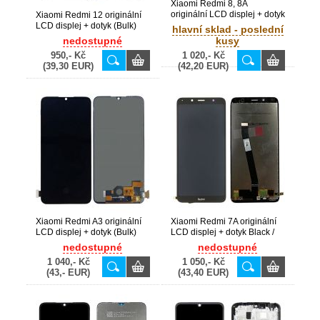
Xiaomi Redmi 8, 8A
originální LCD displej + dotyk
Xiaomi Redmi 12 originální
Black / černý (Bulk)
LCD displej + dotyk (Bulk)
hlavní sklad - poslední
nedostupné
kusy
950,- Kč
1 020,- Kč
(39,30 EUR)
(42,20 EUR)
Xiaomi Redmi A3 originální
Xiaomi Redmi 7A originální
LCD displej + dotyk (Bulk)
LCD displej + dotyk Black /
černý (Service Pack)
nedostupné
nedostupné
1 040,- Kč
1 050,- Kč
(43,- EUR)
(43,40 EUR)