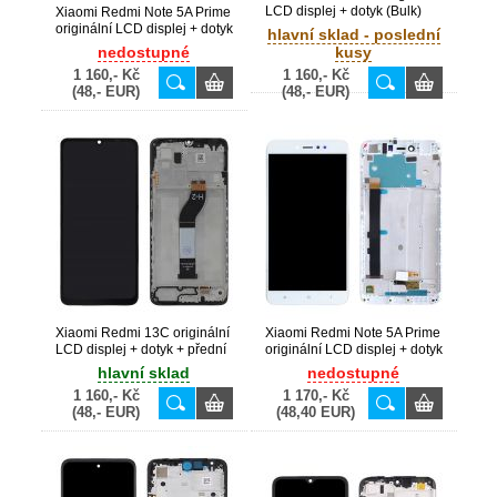
LCD displej + dotyk (Bulk)
Xiaomi Redmi Note 5A Prime
originální LCD displej + dotyk
hlavní sklad - poslední
+ přední kryt / rám Black /
nedostupné
kusy
černý (Service Pack)
1 160,- Kč
1 160,- Kč
(48,- EUR)
(48,- EUR)
Xiaomi Redmi 13C originální
Xiaomi Redmi Note 5A Prime
LCD displej + dotyk + přední
originální LCD displej + dotyk
kryt / rám Gray / šedý (Bulk)
+ přední kryt / rám White / bílý
hlavní sklad
nedostupné
(Service Pack)
1 160,- Kč
1 170,- Kč
(48,- EUR)
(48,40 EUR)