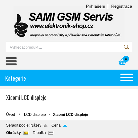
Přihlášení
Registrace
0
Kategorie
Xiaomi LCD displeje
Úvod
LCD displeje
Xiaomi LCD displeje
Seřadit podle:
Název
Cena
Obrázky
Tabulka