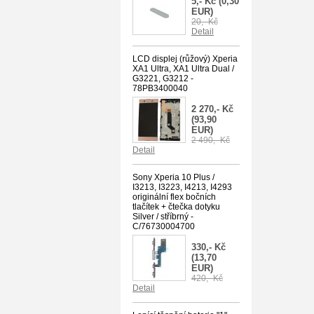
5,- Kč
(0,30
EUR)
20,- Kč
Detail
LCD displej (růžový) Xperia
XA1 Ultra, XA1 Ultra Dual /
G3221, G3212 -
78PB3400040
2 270,- Kč
(93,90
EUR)
2 490,- Kč
Detail
Sony Xperia 10 Plus /
I3213, I3223, I4213, I4293
originální flex bočních
tlačítek + čtečka dotyku
Silver / stříbrný -
C/76730004700
330,- Kč
(13,70
EUR)
420,- Kč
Detail