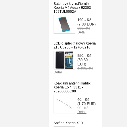
Bateriový kryt (stříbrný)
Xperia M4 Aqua / E2303 -
192TUL0002A
190,- Kč
(7,90 EUR)
390,- Kč
Detail
LCD displej (fialový) Xperia
Z1 / C6903 - 1276-5216
950,- Kč
(39,30
EUR)
1 490,- Kč
Detail
Koaxiální anténní kablík
Xperia E5 / F3311 -
73200000C00
40,- Kč
(1,70 EUR)
90,- Kč
Detail
Anténa Xperia X10i