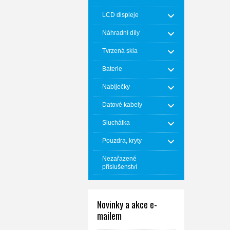
LCD displeje
Náhradní díly
Tvrzená skla
Baterie
Nabíječky
Datové kabely
Sluchátka
Pouzdra, kryty
Nezařazené
příslušenství
Novinky a akce e-
mailem