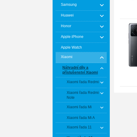
Samsung
Huawei
Honor
Apple iPhone
Apple Watch
Xiaomi
Náhradní díly a
příslušenství Xiaomi
Xiaomi řada Redmi
Xiaomi řada Redmi
Note
Xiaomi řada Mi
Xiaomi řada Mi A
Xiaomi řada 11