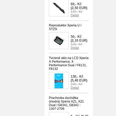
60,- Kč
(2,50 EUR)
130,- Kč
Detail
Reproduktor Xperia U /
ST25i
50,- Kč
(2,10 EUR)
120,- Kč
Detail
Tvrzené sklo na LCD Xperia
X Performance, X
Performance Dual / F8131,
F8132
130,- Kč
(5,40 EUR)
190,- Kč
Detail
Prachovka sluchátka
(modrá) Xperia XZ1, XZ1
Dual / G8341, G8342 -
1307-2706