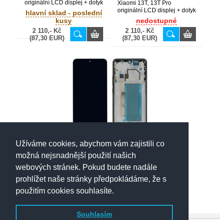
originální LCD displej + dotyk
Xiaomi 13T, 13T Pro
+ přední kryt / rám Black /
originální LCD displej + dotyk
hlavní sklad - poslední
černý (Bulk) -
+ přední kryt / rám Blue /
kusy
nedostupné
560004M12A00,
modrý (Bulk) -
2 110,- Kč
2 110,- Kč
560020M12A00,
5600070M1200,
(87,30 EUR)
(87,30 EUR)
5600290M1200,
560018M12A00,
5600050M1200
5600310M1200
Užíváme cookies, abychom vám zajistili co
Xiaomi 13T, 13T Pro
originální LCD displej + dotyk
možná nejsnadnější použití našich
+ přední kryt / rám Green /
hlavní sklad - poslední
webových stránek. Pokud budete nadále
zelený (Bulk) -
kusy
560019M12A00,
prohlížet naše stránky předpokládáme, že s
2 110,- Kč
5600060M1200,
(87,30 EUR)
5600300M1200
použitím cookies souhlasíte.
Souhlasím