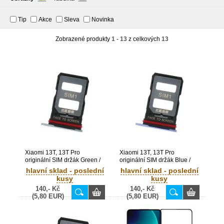
Tip
Akce
Sleva
Novinka
Zobrazené produkty
1 - 13
z celkových
13
Xiaomi 13T, 13T Pro
Xiaomi 13T, 13T Pro
originální SIM držák Green /
originální SIM držák Blue /
zelený (Bulk) -
modrý (Bulk) -
hlavní sklad - poslední
hlavní sklad - poslední
1611701000376A
1611701000377A
kusy
kusy
140,- Kč
140,- Kč
(5,80 EUR)
(5,80 EUR)