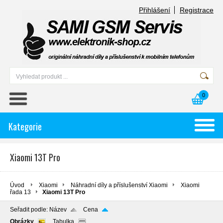
Přihlášení
Registrace
0
Kategorie
Xiaomi 13T Pro
Úvod
Xiaomi
Náhradní díly a příslušenství Xiaomi
Xiaomi
řada 13
Xiaomi 13T Pro
Seřadit podle:
Název
Cena
Obrázky
Tabulka