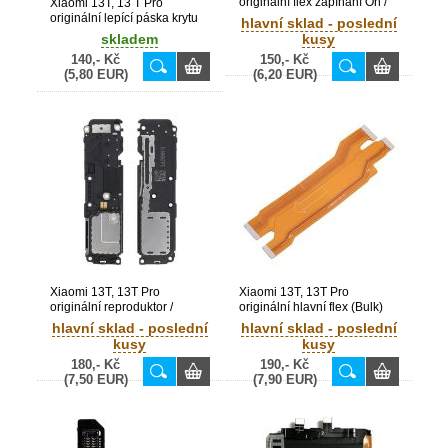
originální flex zapínání On /
Xiaomi 13T, 13 T Pro
Off + hlasitosti (Bulk)
originální lepící páska krytu
hlavní sklad - poslední
baterie (Bulk)
skladem
kusy
140,- Kč
150,- Kč
(5,80 EUR)
(6,20 EUR)
Xiaomi 13T, 13T Pro
Xiaomi 13T, 13T Pro
originální reproduktor /
originální hlavní flex (Bulk)
zvonek (Bulk)
hlavní sklad - poslední
hlavní sklad - poslední
kusy
kusy
180,- Kč
190,- Kč
(7,50 EUR)
(7,90 EUR)