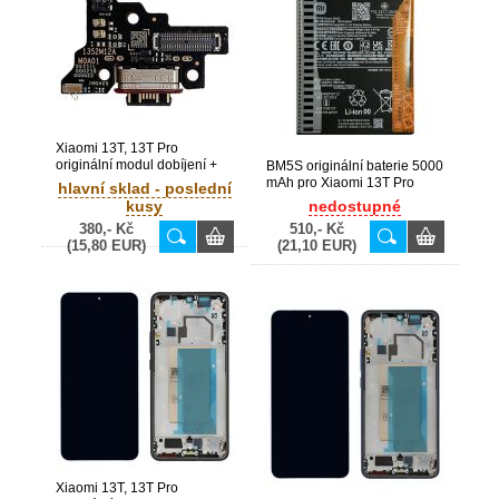
Xiaomi 13T, 13T Pro
originální modul dobíjení +
BM5S originální baterie 5000
USB Type-C konektor
mAh pro Xiaomi 13T Pro
hlavní sklad - poslední
(Service Pack) -
(Service Pack) -
kusy
nedostupné
5600010M1200
1330103000035B
380,- Kč
510,- Kč
(15,80 EUR)
(21,10 EUR)
Xiaomi 13T, 13T Pro