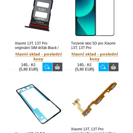
Xiaomi 13T, 13T Pro
Tvrzené sklo 5D pro Xiaomi
originální SIM držák Black /
13T, 13T Pro
černý (Bulk) -
hlavní sklad - poslední
hlavní sklad - poslední
1611701000375A
kusy
kusy
140,- Kč
140,- Kč
(5,80 EUR)
(5,80 EUR)
Xiaomi 13T, 13T Pro