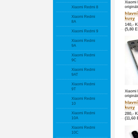
Xiaomi
originál
Xiaomi Redmi 8
modrý (
hlavní
Xiaomi Redmi
kusy
8A
140,- K
(5,80 
Xiaomi Redmi 9
Xiaomi Redmi
9A
Xiaomi Redmi
9C
Xiaomi Redmi
9AT
Xiaomi Redmi
9T
Xiaomi
originál
Xiaomi Redmi
Blue / m
hlavní
10
161011
kusy
Xiaomi Redmi
280,- K
10A
(11,60
Xiaomi Redmi
10C