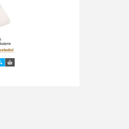
G
 baterie
oslední