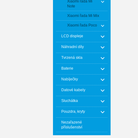
Xiaomi řada Mi
Note
Xiaomi řada Mi Mix
Xiaomi řada Poco
LCD displeje
Náhradní díly
Tvrzená skla
Baterie
Nabíječky
Datové kabely
Sluchátka
Pouzdra, kryty
Nezařazené
příslušenství