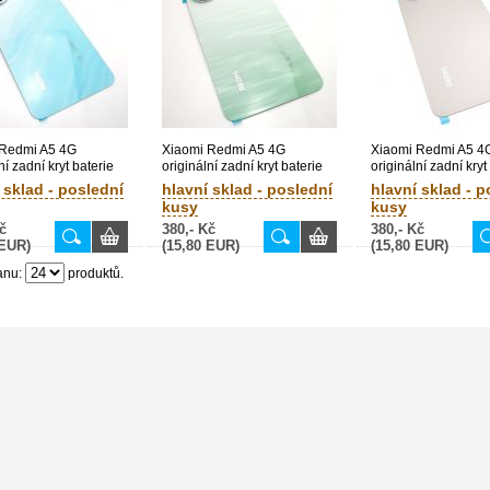
 Redmi A5 4G
Xiaomi Redmi A5 4G
Xiaomi Redmi A5 4
ní zadní kryt baterie
originální zadní kryt baterie
originální zadní kryt
modrý (Bulk)
Green / zelený (Bulk)
Gold / zlatý (Bulk)
 sklad - poslední
hlavní sklad - poslední
hlavní sklad - p
kusy
kusy
č
380,- Kč
380,- Kč
 EUR)
(15,80 EUR)
(15,80 EUR)
anu:
produktů.