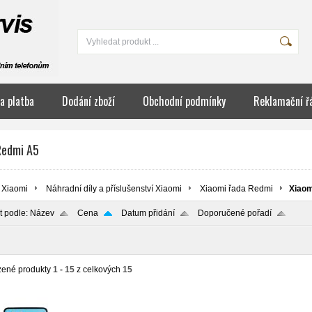
a platba
Dodání zboží
Obchodní podmínky
Reklamační ř
Redmi A5
Xiaomi
Náhradní díly a příslušenství Xiaomi
Xiaomi řada Redmi
Xiaom
t podle:
Název
Cena
Datum přidání
Doporučené pořadí
zené produkty
1 - 15
z celkových
15