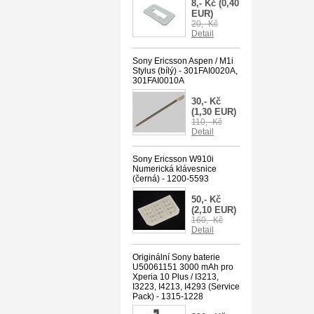
8,- Kč
(0,40
EUR)
20,- Kč
Detail
Sony Ericsson Aspen / M1i
Stylus (bílý) - 301FAI0020A,
301FAI0010A
30,- Kč
(1,30 EUR)
110,- Kč
Detail
Sony Ericsson W910i
Numerická klávesnice
(černá) - 1200-5593
50,- Kč
(2,10 EUR)
160,- Kč
Detail
Originální Sony baterie
U50061151 3000 mAh pro
Xperia 10 Plus / I3213,
I3223, I4213, I4293 (Service
Pack) - 1315-1228