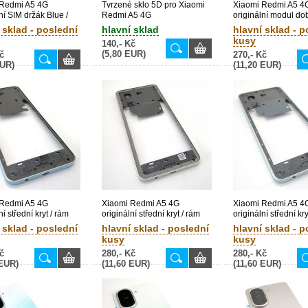
 Redmi A5 4G
Tvrzené sklo 5D pro Xiaomi
Xiaomi Redmi A5 4
ní SIM držák Blue /
Redmi A5 4G
originální modul dob
Bulk)
USB Type-C konekto
 sklad - poslední
hlavní sklad
hlavní sklad - p
audio Jack + mikrof
kusy
140,- Kč
(Service Pack) -
(5,80 EUR)
č
270,- Kč
56000200C3Z00
EUR)
(11,20 EUR)
 Redmi A5 4G
Xiaomi Redmi A5 4G
Xiaomi Redmi A5 4
ní střední kryt / rám
originální střední kryt / rám
originální střední kry
odrý (Bulk) -
Gold / zlatý (Bulk) -
Green / zelený (Bulk
 sklad - poslední
hlavní sklad - poslední
hlavní sklad - p
0001261A
1610110001258B
1610110001263A
kusy
kusy
č
280,- Kč
280,- Kč
 EUR)
(11,60 EUR)
(11,60 EUR)