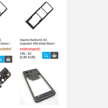
G
Xiaomi Redmi A5 4G
 Green /
originální SIM držák Black /
černý (Bulk)
oslední
nedostupné
140,- Kč
(5,80 EUR)