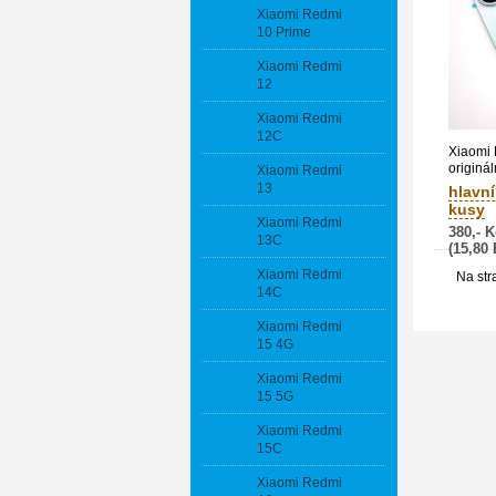
Xiaomi Redmi
10 Prime
Xiaomi Redmi
12
Xiaomi Redmi
12C
Xiaomi
originál
Xiaomi Redmi
Blue / 
13
hlavní
kusy
Xiaomi Redmi
380,- K
13C
(15,80
Xiaomi Redmi
Na str
14C
Xiaomi Redmi
15 4G
Xiaomi Redmi
15 5G
Xiaomi Redmi
15C
Xiaomi Redmi