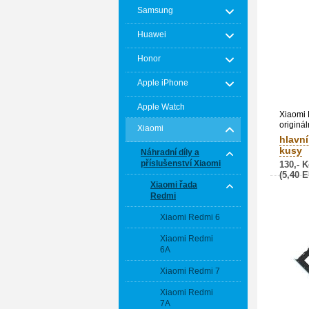
Samsung
Huawei
Honor
Apple iPhone
Apple Watch
Xiaomi
originál
Xiaomi
baterie 
hlavní
161211
kusy
Náhradní díly a
příslušenství Xiaomi
130,- K
(5,40 
Xiaomi řada
Redmi
Xiaomi Redmi 6
Xiaomi Redmi
6A
Xiaomi Redmi 7
Xiaomi Redmi
7A