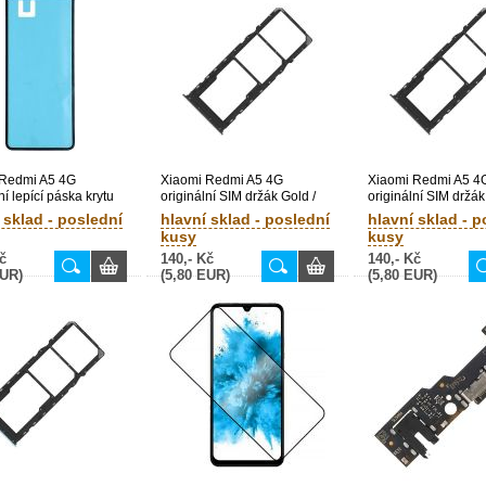
 Redmi A5 4G
Xiaomi Redmi A5 4G
Xiaomi Redmi A5 4
ní lepící páska krytu
originální SIM držák Gold /
originální SIM držák
(Bulk) -
zlatý (Bulk)
zelený (Bulk)
 sklad - poslední
hlavní sklad - poslední
hlavní sklad - p
9000337A
kusy
kusy
č
140,- Kč
140,- Kč
EUR)
(5,80 EUR)
(5,80 EUR)