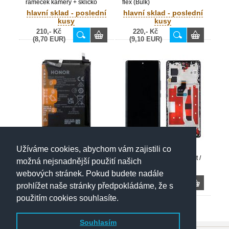
rámeček kamery + sklíčko
flex (Bulk)
Silver / stříbrné (Bulk)
hlavní sklad - poslední
hlavní sklad - poslední
kusy
kusy
210,- Kč
220,- Kč
(8,70 EUR)
(9,10 EUR)
Honor 70 originální baterie
Užíváme cookies, abychom vám zajistili co
HB506390EFW 4800 mAh
Honor 70 originální LCD
(Service Pack) - 0235ACMV
displej + dotyk + přední kryt /
hlavní sklad - poslední
možná nejsnadnější použití našich
rám Black / černý (Bulk) -
kusy
nedostupné
webových stránek. Pokud budete nadále
0235ACMF
420,- Kč
1 790,- Kč
prohlížet naše stránky předpokládáme, že s
(17,40 EUR)
(74,- EUR)
použitím cookies souhlasíte.
Souhlasím