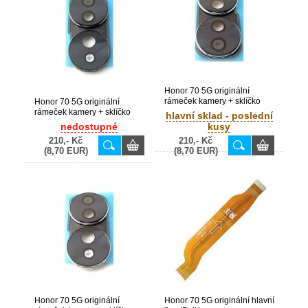
Honor 70 5G originální
rámeček kamery + sklíčko
Honor 70 5G originální
Green / zelené (Bulk)
rámeček kamery + sklíčko
hlavní sklad - poslední
Black / černé (Bulk)
nedostupné
kusy
210,- Kč
210,- Kč
(8,70 EUR)
(8,70 EUR)
Honor 70 5G originální
Honor 70 5G originální hlavní