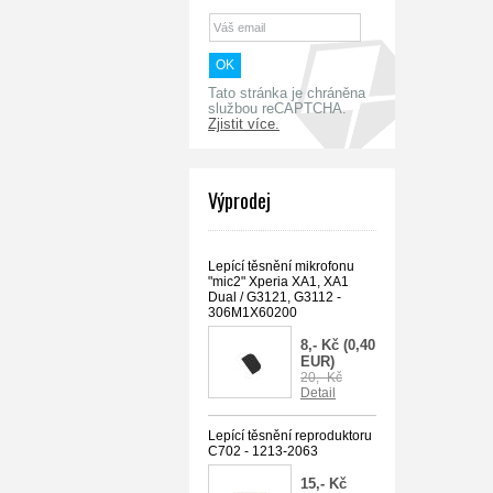
Tato stránka je chráněna
službou reCAPTCHA.
Zjistit více.
Výprodej
Lepící těsnění mikrofonu
"mic2" Xperia XA1, XA1
Dual / G3121, G3112 -
306M1X60200
8,- Kč
(0,40
EUR)
20,- Kč
Detail
Lepící těsnění reproduktoru
C702 - 1213-2063
15,- Kč