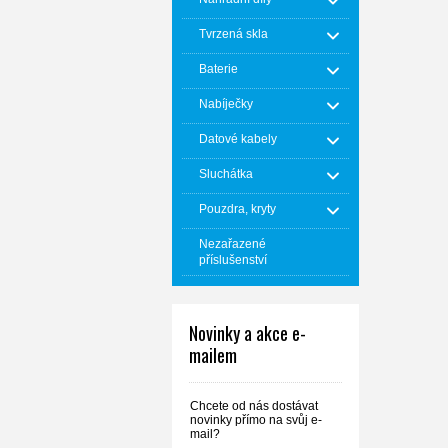
Tvrzená skla
Baterie
Nabíječky
Datové kabely
Sluchátka
Pouzdra, kryty
Nezařazené
příslušenství
Novinky a akce e-
mailem
Chcete od nás dostávat
novinky přímo na svůj e-
mail?