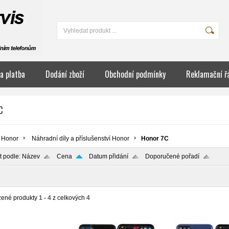
a platba
Dodání zboží
Obchodní podmínky
Reklamační ř
C
Honor
Náhradní díly a příslušenství Honor
Honor 7C
t podle:
Název
Cena
Datum přidání
Doporučené pořadí
zené produkty
1 - 4
z celkových
4