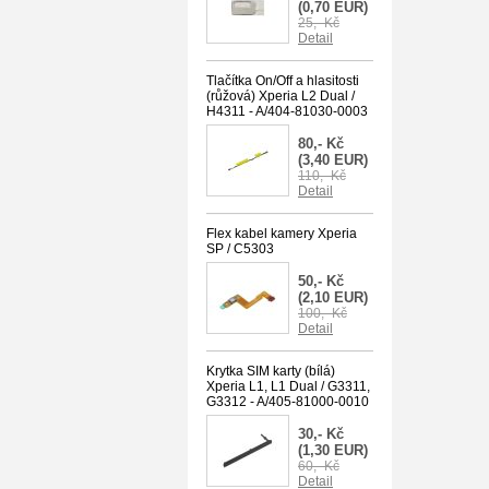
(0,70 EUR)
25,- Kč
Detail
Tlačítka On/Off a hlasitosti
(růžová) Xperia L2 Dual /
H4311 - A/404-81030-0003
80,- Kč
(3,40 EUR)
110,- Kč
Detail
Flex kabel kamery Xperia
SP / C5303
50,- Kč
(2,10 EUR)
100,- Kč
Detail
Krytka SIM karty (bílá)
Xperia L1, L1 Dual / G3311,
G3312 - A/405-81000-0010
30,- Kč
(1,30 EUR)
60,- Kč
Detail