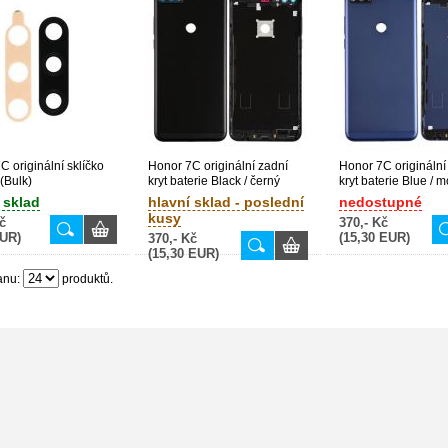
C originální sklíčko
Honor 7C originální zadní
Honor 7C originální
(Bulk)
kryt baterie Black / černý
kryt baterie Blue / 
(Bulk)
(Bulk)
 sklad
hlavní sklad - poslední
nedostupné
kusy
č
370,- Kč
EUR)
(15,30 EUR)
370,- Kč
(15,30 EUR)
anu:
produktů.