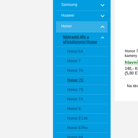
Samsung
Huawei
Honor
Náhradní díly a
příslušenství Honor
Honor 7
Honor 6X
kamery 
Honor 7
hlavní
140,- K
Honor 7A
(5,80 
Honor 7C
Na str
Honor 7S
Honor 7X
Honor 8
Honor 8 Lite
Honor 8 Pro
Honor 8A