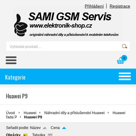
Přihlášení
Registrace
0
Kategorie
Huawei P9
Úvod
Huawei
Náhradní díly a příslušenství Huawei
Huawei
řada P
Huawei P9
Seřadit podle:
Název
Cena
Obrázky
Tabulka