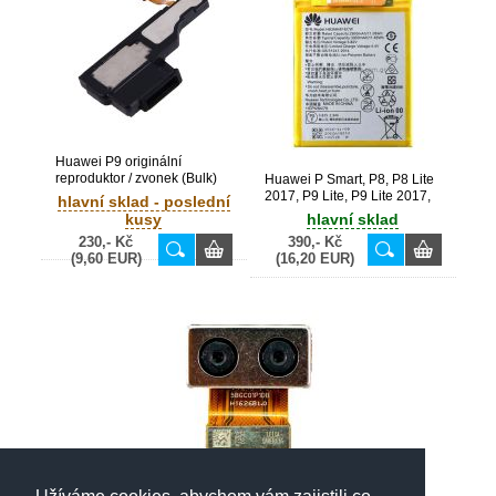
Huawei P9 originální
reproduktor / zvonek (Bulk)
Huawei P Smart, P8, P8 Lite
2017, P9 Lite, P9 Lite 2017,
hlavní sklad - poslední
P9, P10 Lite, P20 Lite, Y6
kusy
hlavní sklad
2018, Y7 2018, Y7 Prime
230,- Kč
390,- Kč
2018, Honor 5C/7 Lite/7A/8/8
(9,60 EUR)
(16,20 EUR)
Lite originální baterie
HB366481ECW 2900 mAh
(Service Pack) - 24022215,
24022368