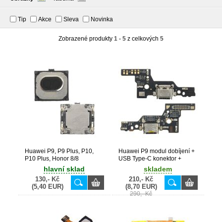
Tip
Akce
Sleva
Novinka
Zobrazené produkty
1 - 5
z celkových
5
Huawei P9, P9 Plus, P10,
Huawei P9 modul dobíjení +
P10 Plus, Honor 8/8
USB Type-C konektor +
Pro/V9/9/P9 Lite originální
mikrofon (Bulk)
hlavní sklad
skladem
sluchátko (Bulk)
130,- Kč
210,- Kč
(5,40 EUR)
(8,70 EUR)
290,- Kč