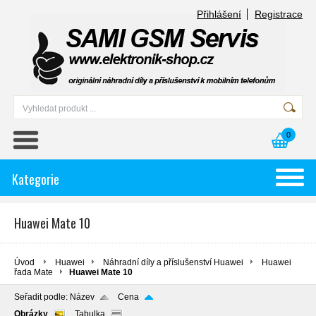
Přihlášení
Registrace
0
Kategorie
Huawei Mate 10
Úvod
Huawei
Náhradní díly a příslušenství Huawei
Huawei
řada Mate
Huawei Mate 10
Seřadit podle:
Název
Cena
Obrázky
Tabulka