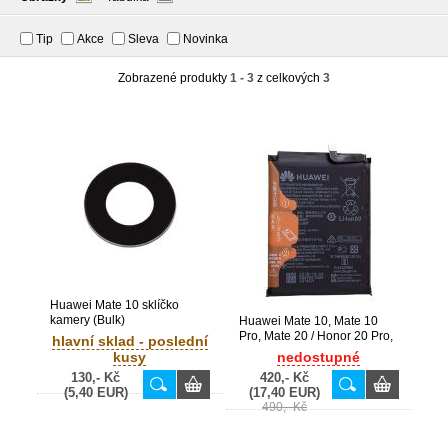
Tip
Akce
Sleva
Novinka
Zobrazené produkty
1 - 3
z celkových
3
Huawei Mate 10 sklíčko
kamery (Bulk)
Huawei Mate 10, Mate 10
Pro, Mate 20 / Honor 20 Pro,
hlavní sklad - poslední
View 20 originální baterie
kusy
nedostupné
HB436486ECW 4000 mAh
130,- Kč
420,- Kč
(Service Pack) - 24022342
(5,40 EUR)
(17,40 EUR)
490,- Kč