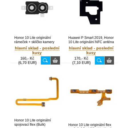
Honor 10 Lite originální
Huawei P Smart 2019, Honor
rámeček + sklíčko kamery
10 Lite originální NFC anténa
Black / černé (Bulk)
(Service Pack) - 27162765
hlavní sklad - poslední
hlavní sklad - poslední
kusy
kusy
160,- Kč
170,- Kč
(6,70 EUR)
(7,10 EUR)
Honor 10 Lite originální
spojovací flex (Bulk)
Honor 10 Lite originální flex