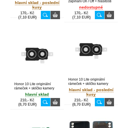
zapínání On / Off + hlasitosti
hlavní sklad - poslední
(Bulk)
kusy
nedostupné
170,- Kč
170,- Kč
(7,10 EUR)
(7,10 EUR)
Honor 10 Lite originální
rámeček + sklíčko kamery
Honor 10 Lite originální
Pink / růžové (Bulk)
rámeček + sklíčko kamery
hlavní sklad - poslední
Blue / modré (Bulk)
hlavní sklad
kusy
210,- Kč
210,- Kč
(8,70 EUR)
(8,70 EUR)