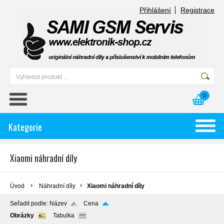
Přihlášení
Registrace
0
Kategorie
Xiaomi náhradní díly
Úvod
Náhradní díly
Xiaomi náhradní díly
Seřadit podle:
Název
Cena
Obrázky
Tabulka