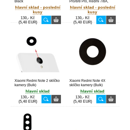
Black
Pro/8/8 Pro, Redmi 7/8A,
OnePlus 6/6T originální
hlavní sklad - poslední
hlavní sklad - poslední
sluchátko (Bulk)
kusy
kusy
130,- Kč
130,- Kč
(5,40 EUR)
(5,40 EUR)
Xiaomi Redmi Note 2 sklíčko
Xiaomi Redmi Note 4X
kamery (Bulk)
sklíčko kamery (Bulk)
hlavní sklad
hlavní sklad
130,- Kč
130,- Kč
(5,40 EUR)
(5,40 EUR)