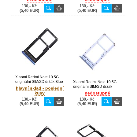
130,- Kč
130,- Kč
(5,40 EUR)
(5,40 EUR)
Xiaomi Redmi Note 10 5G
originální SIM/SD držák Blue
Xiaomi Redmi Note 10 5G
/ modrý (Bulk)
originální SIM/SD držák
hlavní sklad - poslední
White / bílý (Bulk)
kusy
nedostupné
130,- Kč
130,- Kč
(5,40 EUR)
(5,40 EUR)