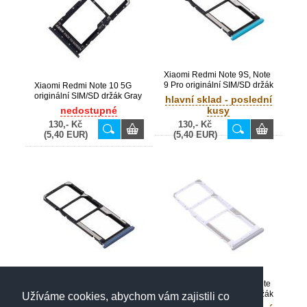
Xiaomi Redmi Note 9S, Note
9 Pro originální SIM/SD držák
Xiaomi Redmi Note 10 5G
Green / zelený (Bulk)
originální SIM/SD držák Gray
hlavní sklad - poslední
/ šedý (Bulk)
nedostupné
kusy
130,- Kč
130,- Kč
(5,40 EUR)
(5,40 EUR)
Xiaomi Redmi Note 9S, Note
Xiaomi Redmi Note 9S, Note
9 Pro originální SIM/SD držák
9 Pro originální SIM/SD držák
Užíváme cookies, abychom vám zajistili co
Blue / modrý (Bulk)
Silver / stříbrný (Bulk)