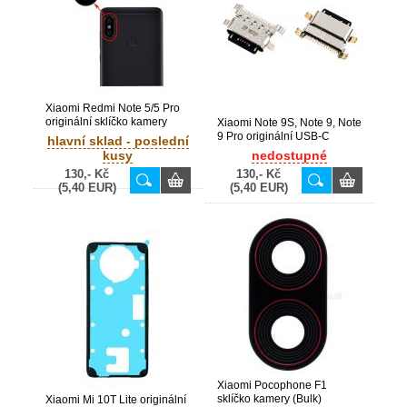
Xiaomi Redmi Note 5/5 Pro
originální sklíčko kamery
Xiaomi Note 9S, Note 9, Note
(Bulk)
9 Pro originální USB-C
hlavní sklad - poslední
konektor (Bulk)
kusy
nedostupné
130,- Kč
130,- Kč
(5,40 EUR)
(5,40 EUR)
Xiaomi Pocophone F1
sklíčko kamery (Bulk)
Xiaomi Mi 10T Lite originální