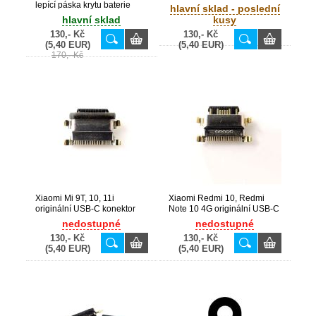
lepící páska krytu baterie
hlavní sklad - poslední
(Bulk)
hlavní sklad
kusy
130,- Kč
130,- Kč
(5,40 EUR)
(5,40 EUR)
170,- Kč
Xiaomi Mi 9T, 10, 11i
Xiaomi Redmi 10, Redmi
originální USB-C konektor
Note 10 4G originální USB-C
(Bulk)
konektor (Bulk)
nedostupné
nedostupné
130,- Kč
130,- Kč
(5,40 EUR)
(5,40 EUR)