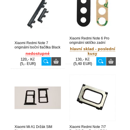
Xiaomi Redmi Note 6 Pro
originální sklíčko zadní
Xiaomi Redmi Note 7
kamery (Bulk)
originální boční tlačítka Black
hlavní sklad - poslední
/ černá (Bulk)
nedostupné
kusy
120,- Kč
130,- Kč
(5,- EUR)
(5,40 EUR)
Xiaomi Mi A1 Držák SIM
Xiaomi Redmi Note 7/7