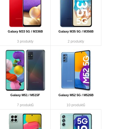
Galaxy M33 5G / M336B
Galaxy M35 5G / M356B
3 produkty
2 produkty
Galaxy M51 / M515F
Galaxy M52 5G / M526B
7 produktů
10 produktů