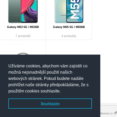
Galaxy M53 5G / M536B
Galaxy M55 5G / M556B
7 produktů
4 produkty
Užíváme cookies, abychom vám zajistili co
možná nejsnadnější použití našich
webových stránek. Pokud budete nadále
prohlížet naše stránky předpokládáme, že s
Galaxy M nezařazené
použitím cookies souhlasíte.
3 produkty
Souhlasím
Copyright 2016 - 2026 © elektronik-
Tvorba eshopů - Atomer.cz