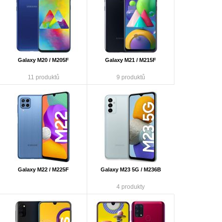
Galaxy M20 / M205F
Galaxy M21 / M215F
11 produktů
9 produktů
Galaxy M22 / M225F
Galaxy M23 5G / M236B
4 produkty