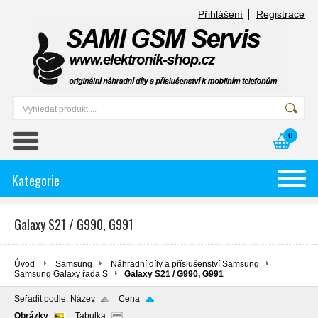
Přihlášení
Registrace
0
Kategorie
Galaxy S21 / G990, G991
Úvod
Samsung
Náhradní díly a příslušenství Samsung
Samsung Galaxy řada S
Galaxy S21 / G990, G991
Seřadit podle:
Název
Cena
Obrázky
Tabulka