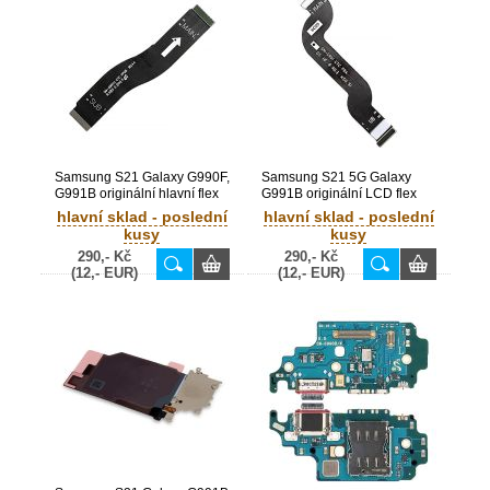
Samsung S21 Galaxy G990F,
Samsung S21 5G Galaxy
G991B originální hlavní flex
G991B originální LCD flex
(Service pack) - GH59-
(Service Pack) - GH59-
hlavní sklad - poslední
hlavní sklad - poslední
15413A
15414A
kusy
kusy
290,- Kč
290,- Kč
(12,- EUR)
(12,- EUR)