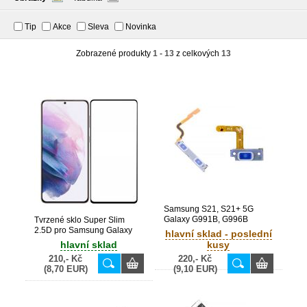
Tip
Akce
Sleva
Novinka
Zobrazené produkty
1 - 13
z celkových
13
Samsung S21, S21+ 5G
Galaxy G991B, G996B
Tvrzené sklo Super Slim
originální flex zapínání On /
2.5D pro Samsung Galaxy
hlavní sklad - poslední
Off + flex hlasitosti SET
S21 / G991F, G991B
hlavní sklad
kusy
(Service Pack)
210,- Kč
220,- Kč
(8,70 EUR)
(9,10 EUR)