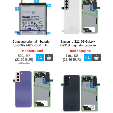
Samsung originální baterie
Samsung S21 5G Galaxy
EB-BG991ABY 4000 mAh
G991B originální zadní kryt
pro Galaxy S21 / G990F,
baterie White / bílý (Service
nedostupné
nedostupné
G991B (Service pack) -
Pack) - GH82-27262C
520,- Kč
710,- Kč
GH82-24537A
(21,50 EUR)
(29,40 EUR)
590,- Kč