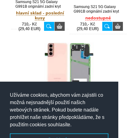
Samsung S21 5G Galaxy
G991B originální zadní kryt
Samsung S21 5G Galaxy
baterie Violet / fialový
G991B originální zadní kryt
hlavní sklad - poslední
(Service Pack) - GH82-
baterie Phantom Grey / šedý
kusy
nedostupné
24519B, GH82-27262B
(Service Pack) - GH82-
710,- Kč
710,- Kč
24519A
(29,40 EUR)
(29,40 EUR)
Užíváme cookies, abychom vám zajistili co
Samsung S21 5G Galaxy
G991B originální zadní kryt
možná nejsnadnější použití našich
baterie Pink / růžový (Service
nedostupné
webových stránek. Pokud budete nadále
Pack) - GH82-24519D,
730,- Kč
GH82-27262D
prohlížet naše stránky předpokládáme, že s
(30,20 EUR)
použitím cookies souhlasíte.