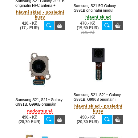
Samsung S21 Galaxy G991B
originální NFC anténa +
Samsung S21 5G Galaxy
WPC cívka (Service Pack) -
G991B originální modul
hlavní sklad - poslední
GH97-25815A
dobíjení + USB Type-C
kusy
hlavní sklad
konektor + SIM čtečka +
410,- Kč
470,- Kč
mikrofon (Service Pack) -
(17,- EUR)
(19,50 EUR)
GH96-14033A
650,- Kč
Samsung S21, S21+ Galaxy
G991B, G996B originální
Samsung S21, S21+ Galaxy
přední kamera 10MP
G991B, G996B originální
hlavní sklad - poslední
(Service Pack) - GH96-
ultra wide zadní kamera
nedostupné
kusy
13973A
12MP (Service Pack) - GH96-
490,- Kč
490,- Kč
13963A
(20,30 EUR)
(20,30 EUR)