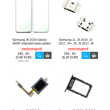
Samsung J6 2018 Galaxy
Samsung J1, J3 2016, J3
J600F originální lepící páska
2017, J4+, J5, J5 2017, J6,
pod LCD (Service Pack) -
J6+, A8 2018 / A600F Galaxy
nedostupné
nedostupné
GH81-15670A
J100H, J320F, J330F, J415F,
140,- Kč
150,- Kč
J500F, J530F, J600F, J610F,
(5,80 EUR)
(6,20 EUR)
A600F originální USB
190,- Kč
konektor - 3722-003954