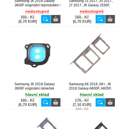
Samsung J6 2018 Galaxy
Samsung J3 2017, J5 2017,
J600F originální reproduktor /
J7 2017, J6 Galaxy J330F,
zvonek (Service Pack) -
J530F, J730F, J600F
nedostupné
nedostupné
3001-002855
originální Single SIM držák
160,- Kč
160,- Kč
Black / černý (Service Pack) -
(6,70 EUR)
(6,70 EUR)
GH61-12796A, GH61-
12703A, GH64-06278A
Samsung J6 2018 Galaxy
Samsung A6 2018, A6+, J6
J600F originální rámeček
2018 Galaxy A600F, A605F,
kamery Black / černý
J600F originální SIM + SD
hlavní sklad
hlavní sklad
držák SET Gold / zlatý
160,- Kč
170,- Kč
(Service Pack) - GH63-
(6,70 EUR)
(7,10 EUR)
15695D + GH63-15696D
240,- Kč