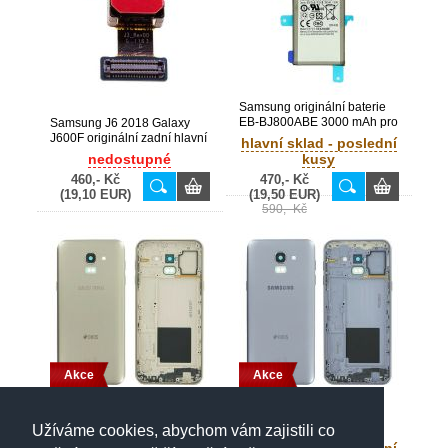
Samsung originální baterie
EB-BJ800ABE 3000 mAh pro
Samsung J6 2018 Galaxy
Galaxy A6 2018, J6 / A600F,
J600F originální zadní hlavní
hlavní sklad - poslední
J600F (Service pack) -
kamera 13MP (Service Pack)
nedostupné
kusy
GH82-16479A
- GH96-11778A
460,- Kč
470,- Kč
(19,10 EUR)
(19,50 EUR)
590,- Kč
Akce
Akce
Samsung J6 2018 Galaxy
Samsung J6 2018 Galaxy
J600F originální zadní kryt
J600F originální zadní kryt
Užíváme cookies, abychom vám zajistili co
baterie / rám Gold / zlatý
baterie / rám Levander /