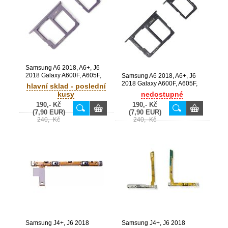
Samsung A6 2018, A6+, J6
2018 Galaxy A600F, A605F,
Samsung A6 2018, A6+, J6
J600F originální SIM + SD
2018 Galaxy A600F, A605F,
hlavní sklad - poslední
držák SET Purple / fialový
J600F originální SIM + SD
kusy
nedostupné
(Service Pack) - GH63-
držák SET Black / černý
190,- Kč
190,- Kč
15696B + GH63-15695B
(Service Pack) - GH64-
(7,90 EUR)
(7,90 EUR)
06815A + GH64-06816A
240,- Kč
240,- Kč
Samsung J4+, J6 2018
Samsung J4+, J6 2018