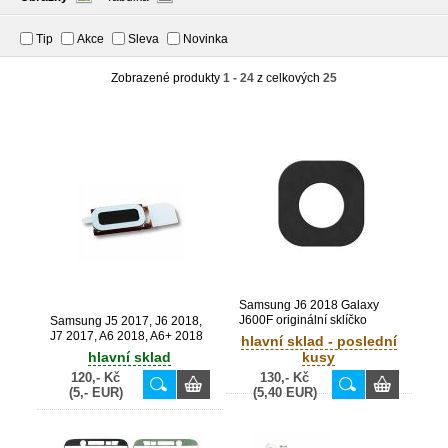
Tip
Akce
Sleva
Novinka
Zobrazené produkty
1 - 24
z celkových
25
Samsung J6 2018 Galaxy
J600F originální sklíčko
Samsung J5 2017, J6 2018,
kamery (Service Pack) -
J7 2017, A6 2018, A6+ 2018
hlavní sklad - poslední
GH64-06908A
Galaxy J530F, J600F, J730F
hlavní sklad
kusy
A600F, A605F originální
120,- Kč
130,- Kč
sluchátko (Service Pack) -
(5,- EUR)
(5,40 EUR)
3009-001722