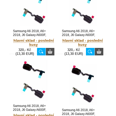
Samsung A6 2018, A6+
Samsung A6 2018, A6+
2018, J6 Galaxy A600F,
2018, J6 Galaxy A600F,
A605F, J600F originální flex
A605F, J600F originální flex
hlavní sklad - poslední
hlavní sklad - poslední
čtečky + home tlačítko Blue /
čtečky + home tlačítko Violet /
kusy
kusy
modrý (Service Pack) -
Lavender (Service Pack) -
320,- Kč
320,- Kč
GH96-11779E
GH96-11779B
(13,30 EUR)
(13,30 EUR)
Samsung A6 2018, A6+
2018, J6 Galaxy A600F,
Samsung A6 2018, A6+
A605F, J600F originální flex
2018, J6 Galaxy A600F,
hlavní sklad - poslední