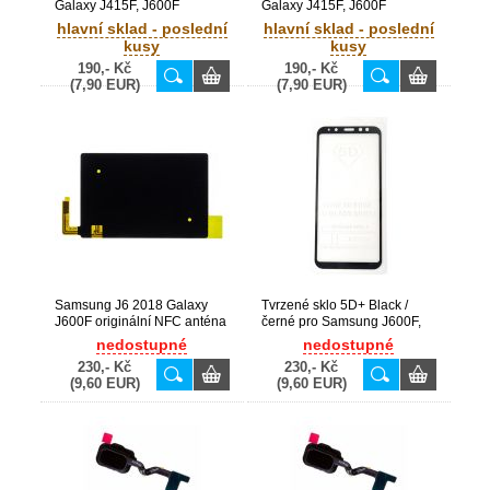
Galaxy J415F, J600F
Galaxy J415F, J600F
originální boční flex hlasitosti
originální flex zapínání On /
hlavní sklad - poslední
hlavní sklad - poslední
(Service Pack) - GH59-
Off (Service Pack) - GH96-
kusy
kusy
14922A
11800A
190,- Kč
190,- Kč
(7,90 EUR)
(7,90 EUR)
Samsung J6 2018 Galaxy
Tvrzené sklo 5D+ Black /
J600F originální NFC anténa
černé pro Samsung J600F,
(Service Pack) - GH42-
A600F Galaxy J6 2018, A6
nedostupné
nedostupné
06128A
2018
230,- Kč
230,- Kč
(9,60 EUR)
(9,60 EUR)