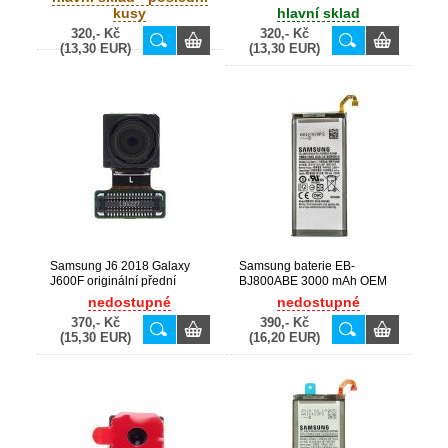
čtečky + home tlačítko Gold /
A605F, J600F originální flex
kusy
hlavní sklad
zlatý (Service Pack) - GH96-
čtečky + home tlačítko Black /
320,- Kč
320,- Kč
11779D
černý (Service Pack) - GH96-
(13,30 EUR)
(13,30 EUR)
11664A, GH97-11779A
Samsung J6 2018 Galaxy
Samsung baterie EB-
J600F originální přední
BJ800ABE 3000 mAh OEM
kamera 8MP (Service Pack) -
pro Galaxy A6 2018, J6 2018
nedostupné
nedostupné
GH96-11903A
/ A600F, J600F
370,- Kč
390,- Kč
(15,30 EUR)
(16,20 EUR)