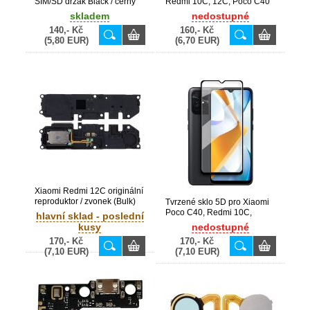
SIM/SD držák Black / černý
Redmi 10C, 12C, Poco C40
(Bulk)
skladem
nedostupné
140,- Kč
160,- Kč
(5,80 EUR)
(6,70 EUR)
Xiaomi Redmi 12C originální
reproduktor / zvonek (Bulk)
Tvrzené sklo 5D pro Xiaomi
Poco C40, Redmi 10C,
hlavní sklad - poslední
Redmi 12C
kusy
nedostupné
170,- Kč
170,- Kč
(7,10 EUR)
(7,10 EUR)