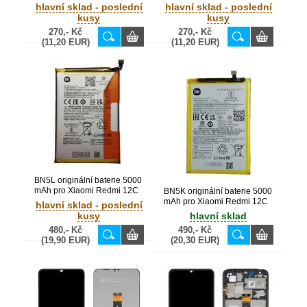
(Bulk)
(Bulk)
hlavní sklad - poslední
hlavní sklad - poslední
kusy
kusy
270,- Kč
270,- Kč
(11,20 EUR)
(11,20 EUR)
BN5L originální baterie 5000
mAh pro Xiaomi Redmi 12C
BN5K originální baterie 5000
NFC 2022, Poco C55 (Bulk) -
mAh pro Xiaomi Redmi 12C
hlavní sklad - poslední
1330101000102B
2023 (Bulk)
kusy
hlavní sklad
480,- Kč
490,- Kč
(19,90 EUR)
(20,30 EUR)