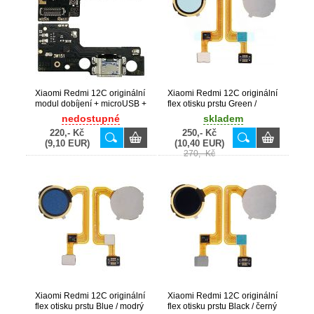
Xiaomi Redmi 12C originální
Xiaomi Redmi 12C originální
modul dobíjení + microUSB +
flex otisku prstu Green /
mikrofon (Bulk)
zelený (Bulk)
nedostupné
skladem
220,- Kč
250,- Kč
(9,10 EUR)
(10,40 EUR)
270,- Kč
Xiaomi Redmi 12C originální
Xiaomi Redmi 12C originální
flex otisku prstu Blue / modrý
flex otisku prstu Black / černý