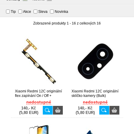
Tip
Akce
Sleva
Novinka
Zobrazené produkty
1 - 16
z celkových
16
Xiaomi Redmi 12C originální
Xiaomi Redmi 12C originální
flex zapínání On / Off +
sklíčko kamery (Bulk)
hlasitosti (Bulk)
nedostupné
nedostupné
140,- Kč
140,- Kč
(5,80 EUR)
(5,80 EUR)