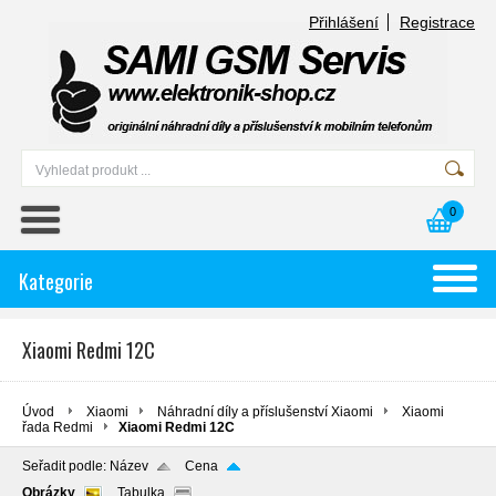
Přihlášení
Registrace
0
Kategorie
Xiaomi Redmi 12C
Úvod
Xiaomi
Náhradní díly a příslušenství Xiaomi
Xiaomi
řada Redmi
Xiaomi Redmi 12C
Seřadit podle:
Název
Cena
Obrázky
Tabulka