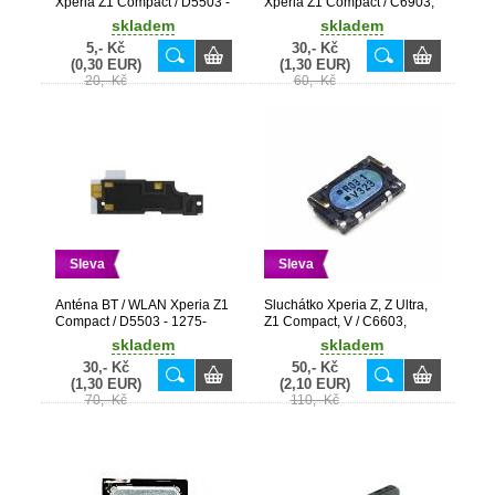
Xperia Z1 Compact / D5503 -
Xperia Z1 Compact / C6903,
1275-1412
D5503 - 1272-5201
skladem
skladem
5,- Kč
30,- Kč
(0,30 EUR)
(1,30 EUR)
20,- Kč
60,- Kč
Sleva
Sleva
Anténa BT / WLAN Xperia Z1
Sluchátko Xperia Z, Z Ultra,
Compact / D5503 - 1275-
Z1 Compact, V / C6603,
6295
C6833, D5503, LT25i - 1262-
skladem
skladem
3081
30,- Kč
50,- Kč
(1,30 EUR)
(2,10 EUR)
70,- Kč
110,- Kč