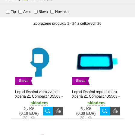
Tip
Akce
Sleva
Novinka
Zobrazené produkty
1 - 24
z celkových
26
Sleva
Sleva
Lepící těsnění vibra zvonku
Lepící těsnění reproduktoru
Xperia Z1 Compact / D5503 -
Xperia Z1 Compact / D5503 -
1275-2835
1275-2053
skladem
skladem
2,- Kč
5,- Kč
(0,10 EUR)
(0,30 EUR)
20,- Kč
20,- Kč