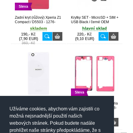
Sleva
Zadní kryt (růžový) Xperia Z1
Krytky SET - MicroSD + SIM +
Compact / D5503 - 1276-
USB Black / černé OEM
8473
Xperia Z1 Compact / D5503 -
skladem
hlavní sklad
1275-0113 - 1274-9978 -
190,- Kč
220,- Kč
1275-0106
(7,90 EUR)
(9,10 EUR)
360,- Kč
Sleva
Zadní kryt (bílý) Xperia Z1
Středový rám (růžový) Xperia
Compact / D5503 - 1276-
Z1 Compact / D5503 - 1278-
Užíváme cookies, abychom vám zajistili co
8465
5763
skladem
nedostupné
možná nejsnadnější použití našich
230,- Kč
320,- Kč
webových stránek. Pokud budete nadále
(9,60 EUR)
(13,30 EUR)
390,- Kč
390,- Kč
prohlížet naše stránky předpokládáme, že s