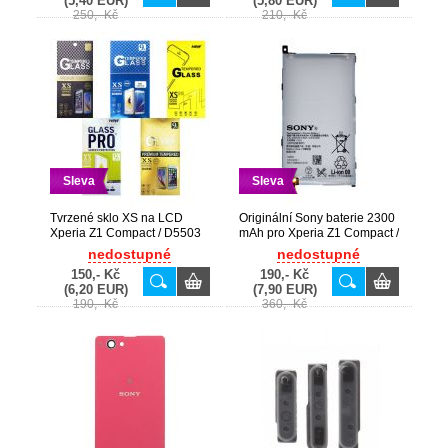
(5,40 EUR)
(5,80 EUR)
250,- Kč
210,- Kč
Sleva
Sleva
Tvrzené sklo XS na LCD
Originální Sony baterie 2300
Xperia Z1 Compact / D5503
mAh pro Xperia Z1 Compact /
D5503 (Service Pack) -
nedostupné
nedostupné
1274-3419
150,- Kč
190,- Kč
(6,20 EUR)
(7,90 EUR)
190,- Kč
360,- Kč