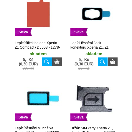
Sleva
Sleva
Lepící štítek baterie Xperia
Lepící těsnění Jack
Z1 Compact / D5503 - 1278-
konektoru Xperia Z1, Z1
4078
Compact / C6903, D5503 -
skladem
skladem
1272-0161
5,- Kč
5,- Kč
(0,30 EUR)
(0,30 EUR)
30,- Kč
20,- Kč
Sleva
Sleva
Lepící těsnění sluchátka
Držák SIM karty Xperia Z1,