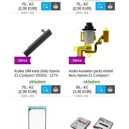
70,- Kč
70,- Kč
(2,90 EUR)
(2,90 EUR)
140,- Kč
150,- Kč
Sleva
Sleva
Krytka SIM karty (bílá) Xperia
Audio konektor (jack) včetně
Z1 Compact / D5503 - 1275-
flexu Xperia Z1 Compact /
4779
D5503 - 1273-3322
skladem
skladem
70,- Kč
80,- Kč
(2,90 EUR)
(3,40 EUR)
150,- Kč
140,- Kč