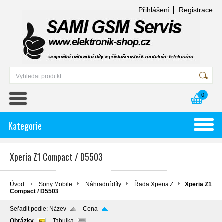
Přihlášení
Registrace
0
Kategorie
Xperia Z1 Compact / D5503
Úvod
Sony Mobile
Náhradní díly
Řada Xperia Z
Xperia Z1
Compact / D5503
Seřadit podle:
Název
Cena
Obrázky
Tabulka