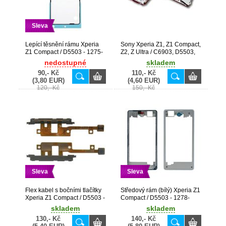
Sleva
Lepící těsnění rámu Xperia
Sony Xperia Z1, Z1 Compact,
Z1 Compact / D5503 - 1275-
Z2, Z Ultra / C6903, D5503,
2244
D6503, C6833 originální SIM
nedostupné
skladem
čtečka (Bulk) - 1271-9742
90,- Kč
110,- Kč
(3,80 EUR)
(4,60 EUR)
120,- Kč
150,- Kč
Sleva
Sleva
Flex kabel s bočními tlačítky
Středový rám (bílý) Xperia Z1
Xperia Z1 Compact / D5503 -
Compact / D5503 - 1278-
1274-1895
5762
skladem
skladem
130,- Kč
140,- Kč