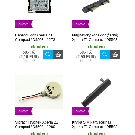
Sleva
Sleva
Reproduktor Xperia Z1
Magnetický konektor (černý)
Compact / D5503 - 1273-
Xperia Z1 Compact / D5503 -
9577
1276-5805
skladem
skladem
50,- Kč
60,- Kč
(2,10 EUR)
(2,50 EUR)
120,- Kč
80,- Kč
Sleva
Sleva
Vibrační zvonek Xperia Z1
Krytka SIM karty (černá)
Compact / D5503 - 1280-
Xperia Z1 Compact / D5503 -
6338
1274-9978
skladem
skladem