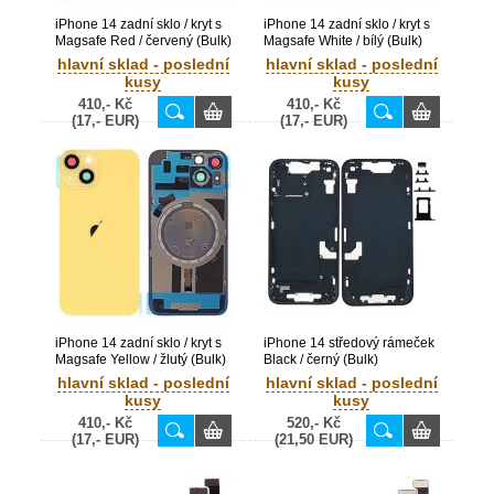
iPhone 14 zadní sklo / kryt s
iPhone 14 zadní sklo / kryt s
Magsafe Red / červený (Bulk)
Magsafe White / bílý (Bulk)
hlavní sklad - poslední
hlavní sklad - poslední
kusy
kusy
410,- Kč
410,- Kč
(17,- EUR)
(17,- EUR)
iPhone 14 zadní sklo / kryt s
iPhone 14 středový rámeček
Magsafe Yellow / žlutý (Bulk)
Black / černý (Bulk)
hlavní sklad - poslední
hlavní sklad - poslední
kusy
kusy
410,- Kč
520,- Kč
(17,- EUR)
(21,50 EUR)