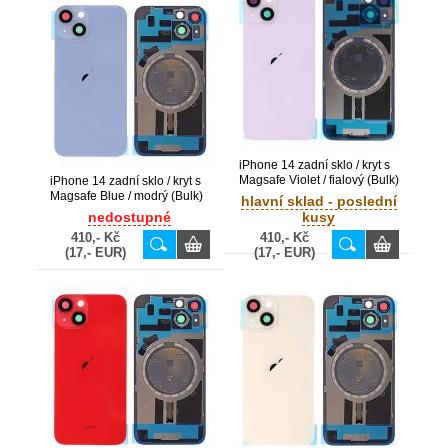
iPhone 14 zadní sklo / kryt s
Magsafe Violet / fialový (Bulk)
iPhone 14 zadní sklo / kryt s
Magsafe Blue / modrý (Bulk)
hlavní sklad - poslední
nedostupné
kusy
410,- Kč
410,- Kč
(17,- EUR)
(17,- EUR)