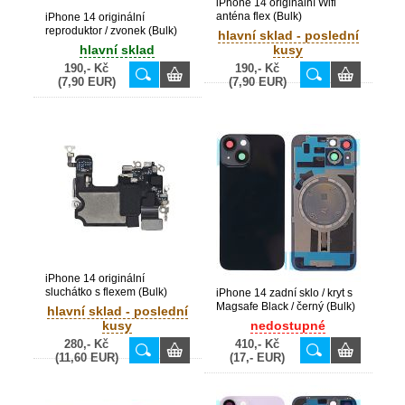
iPhone 14 originální Wifi
anténa flex (Bulk)
iPhone 14 originální
reproduktor / zvonek (Bulk)
hlavní sklad - poslední
hlavní sklad
kusy
190,- Kč
190,- Kč
(7,90 EUR)
(7,90 EUR)
iPhone 14 originální
sluchátko s flexem (Bulk)
iPhone 14 zadní sklo / kryt s
Magsafe Black / černý (Bulk)
hlavní sklad - poslední
kusy
nedostupné
280,- Kč
410,- Kč
(11,60 EUR)
(17,- EUR)