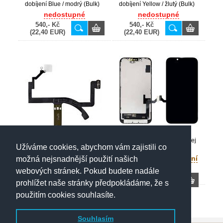
dobíjení Blue / modrý (Bulk)
dobíjení Yellow / žlutý (Bulk)
nedostupné
nedostupné
540,- Kč
540,- Kč
(22,40 EUR)
(22,40 EUR)
iPhone 14 Incell LCD displej
Užíváme cookies, abychom vám zajistili co
+ dotyk
iPhone 14 originální flex
blesku (Bulk)
hlavní sklad - poslední
možná nejsnadnější použití našich
nedostupné
kusy
webových stránek. Pokud budete nadále
580,- Kč
4 690,- Kč
prohlížet naše stránky předpokládáme, že s
(24,- EUR)
(193,90 EUR)
4 990,- Kč
použitím cookies souhlasíte.
Souhlasím