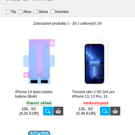
Tip
Akce
Sleva
Novinka
Zobrazené produkty
1 - 20
z celkových
20
iPhone 14 lepící páska
Tvrzené sklo 2.5D čiré pro
baterie (Bulk)
iPhone 13, 13 Pro, 14
hlavní sklad
nedostupné
100,- Kč
130,- Kč
(4,20 EUR)
(5,40 EUR)