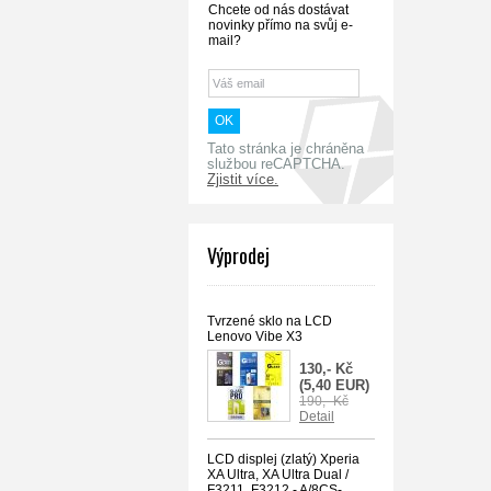
Chcete od nás dostávat
novinky přímo na svůj e-
mail?
Tato stránka je chráněna
službou reCAPTCHA.
Zjistit více.
Výprodej
Tvrzené sklo na LCD
Lenovo Vibe X3
130,- Kč
(5,40 EUR)
190,- Kč
Detail
LCD displej (zlatý) Xperia
XA Ultra, XA Ultra Dual /
F3211, F3212 - A/8CS-