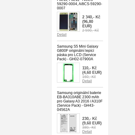
59290-0004, A/8CS-59290-
0007
2 340,- Kč
(96,80
EUR)
2 590,- Kč
Detail
Samsung S5 Mini Galaxy
G800F originální lepící
páska pro LCD (Service
Pack) - GH02-07900A
110,- Kč
(4,60 EUR)
160,- Kč
Detail
Samsung originální baterie
EB-BA310ABE 2300 mAh
pro Galaxy A3 2016 / A310F
(Service Pack) - GH43-
04562A
230,- Kč
(9,60 EUR)
380,- Kč
Detail