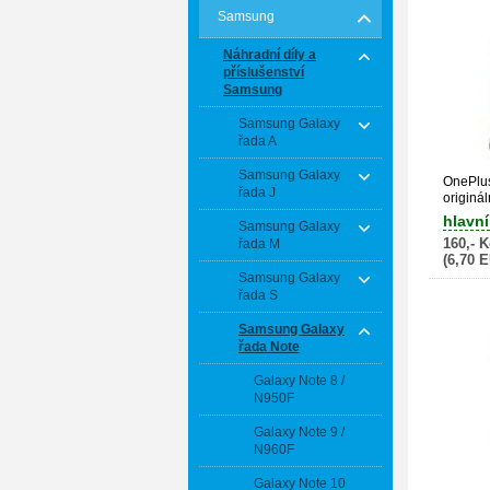
Samsung
Náhradní díly a
příslušenství
Samsung
Samsung Galaxy
řada A
Samsung Galaxy
OnePlus
řada J
originál
baterie
hlavní
Samsung Galaxy
160,- K
řada M
(6,70 
Samsung Galaxy
řada S
Samsung Galaxy
řada Note
Galaxy Note 8 /
N950F
Galaxy Note 9 /
N960F
Galaxy Note 10