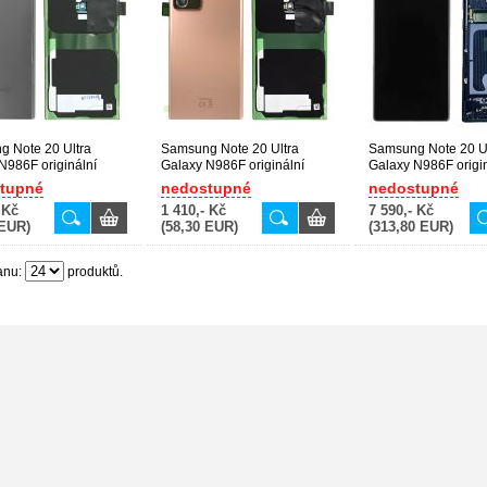
 Note 20 Ultra
Samsung Note 20 Ultra
Samsung Note 20 Ul
N986F originální
Galaxy N986F originální
Galaxy N986F origi
yt baterie Mystic
zadní kryt baterie Mystic
displej + dotyk + pře
tupné
nedostupné
nedostupné
černý (Service Pack) -
Bronze / bronzový (Service
rám Mystic Black / č
 Kč
1 410,- Kč
7 590,- Kč
23281A
Pack) - GH82-23281D
(Service Pack) - GH
 EUR)
(58,30 EUR)
(313,80 EUR)
23596A
anu:
produktů.