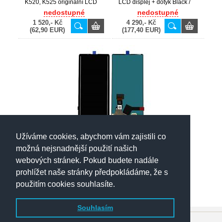
K520, K525 originální LCD
LCD displej + dotyk Black /
displej + dotyk Black / černý
černý
nedostupné
nedostupné
1 520,- Kč
4 290,- Kč
(62,90 EUR)
(177,40 EUR)
Užíváme cookies, abychom vám zajistili co
LG Wing / F100 originální
LCD displej + dotyk Black /
možná nejsnadnější použití našich
černý
nedostupné
webových stránek. Pokud budete nadále
4 430,- Kč
prohlížet naše stránky předpokládáme, že s
(183,10 EUR)
použitím cookies souhlasíte.
Souhlasím