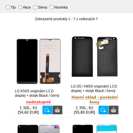
Tip
Akce
Sleva
Novinka
Zobrazené produkty
1 - 7
z celkových
7
LG G5 / H850 originální LCD
displej + dotyk Black / černý
LG K50S originální LCD
(Bulk)
displej + dotyk Black / černý
hlavní sklad - poslední
(Bulk)
nedostupné
kusy
1 320,- Kč
1 350,- Kč
(54,60 EUR)
(55,80 EUR)