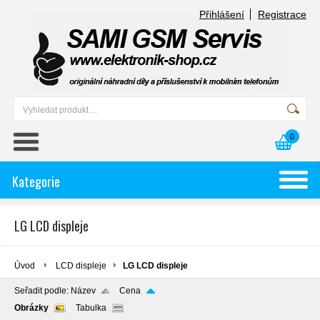
Přihlášení
Registrace
0
Kategorie
LG LCD displeje
Úvod
LCD displeje
LG LCD displeje
Seřadit podle:
Název
Cena
Obrázky
Tabulka