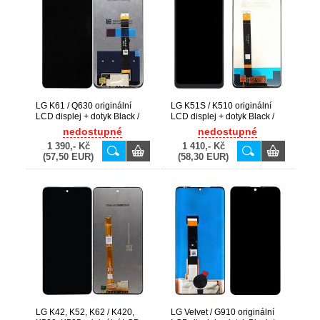
LG K61 / Q630 originální
LG K51S / K510 originální
LCD displej + dotyk Black /
LCD displej + dotyk Black /
černý
černý
nedostupné
nedostupné
1 390,- Kč
1 410,- Kč
(57,50 EUR)
(58,30 EUR)
LG K42, K52, K62 / K420,
LG Velvet / G910 originální