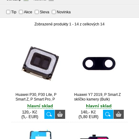
Tip
Akce
Sleva
Novinka
Zobrazené produkty
1 - 14
z celkových
14
Huawei P30, P30 Lite, P
Huawei Y7 2019, P Smart Z
Smart Z, P Smart Pro, P
sklíčko kamery (Bulk)
Smart 2019, P Smart Plus
hlavní sklad
hlavní sklad
2019, Y7 Prime 2019, Y5
120,- Kč
140,- Kč
2019, Y6P, Nova 5T, Honor
(5,- EUR)
(5,80 EUR)
9X, Honor View 20 originální
sluchátko (Service Pack) -
22030091, 22030099