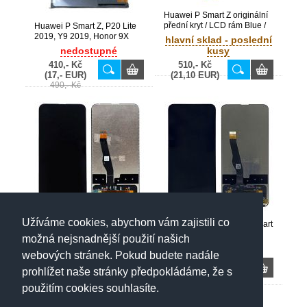
Huawei P Smart Z originální
přední kryt / LCD rám Blue /
Huawei P Smart Z, P20 Lite
modrý (Bulk)
2019, Y9 2019, Honor 9X
hlavní sklad - poslední
originální baterie
nedostupné
kusy
HB446486ECW 4000 mAh
410,- Kč
510,- Kč
(Service Pack) - 24022915
(17,- EUR)
(21,10 EUR)
490,- Kč
Užíváme cookies, abychom vám zajistili co
Huawei P Smart Pro, P Smart
Huawei P Smart Pro, P Smart
Z, Honor 9X LCD displej +
Z, Honor 9X LCD displej +
možná nejsnadnější použití našich
dotyk Black / černý - verze 1
dotyk Black / černý - verze 2
nedostupné
nedostupné
webových stránek. Pokud budete nadále
(Bulk)
(Bulk)
1 230,- Kč
1 250,- Kč
prohlížet naše stránky předpokládáme, že s
(50,90 EUR)
(51,70 EUR)
použitím cookies souhlasíte.