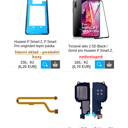
Huawei P Smart Z, P Smart
Pro originální lepící páska
Tvrzené sklo 2.5D Black /
krytu baterie (Service Pack)
černé pro Huawei P Smart Z,
hlavní sklad - poslední
P Smart Pro, Honor 9X,
kusy
nedostupné
Honor 9X Pro
150,- Kč
160,- Kč
(6,20 EUR)
(6,70 EUR)