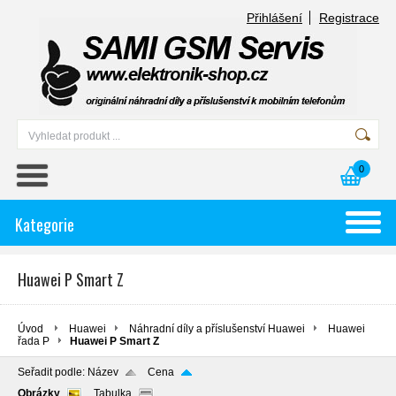
Přihlášení
Registrace
0
Kategorie
Huawei P Smart Z
Úvod
Huawei
Náhradní díly a příslušenství Huawei
Huawei
řada P
Huawei P Smart Z
Seřadit podle:
Název
Cena
Obrázky
Tabulka