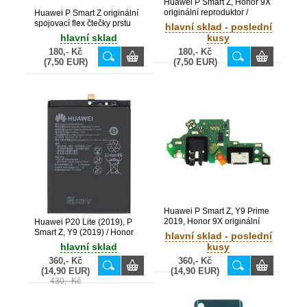
Huawei P Smart Z, Honor 9X
originální reproduktor /
Huawei P Smart Z originální
zvonek (Service Pack) -
spojovací flex čtečky prstu
hlavní sklad - poslední
22020350
(Service Pack)
hlavní sklad
kusy
180,- Kč
180,- Kč
(7,50 EUR)
(7,50 EUR)
Huawei P Smart Z, Y9 Prime
2019, Honor 9X originální
Huawei P20 Lite (2019), P
modul dobíjení + USB Type-
Smart Z, Y9 (2019) / Honor
hlavní sklad - poslední
C konektor + audio Jack +
9X originální baterie
hlavní sklad
kusy
mikrofon (Service Pack) -
HB426389EEW 4000 mAh
360,- Kč
360,- Kč
02353GMX, 02352RRN
(Service Pack)
(14,90 EUR)
(14,90 EUR)
430,- Kč