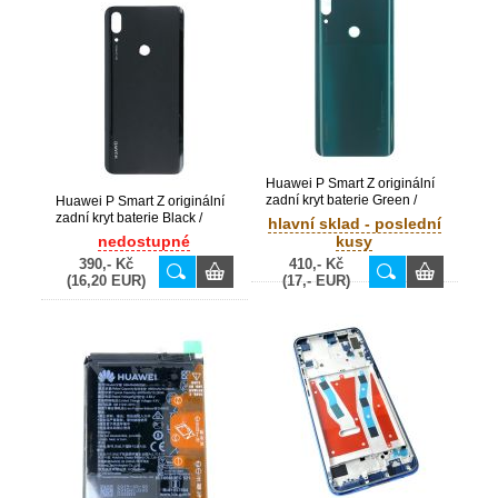
Huawei P Smart Z originální
zadní kryt baterie Green /
Huawei P Smart Z originální
zelený (Bulk)
zadní kryt baterie Black /
hlavní sklad - poslední
černý (Bulk)
nedostupné
kusy
390,- Kč
410,- Kč
(16,20 EUR)
(17,- EUR)