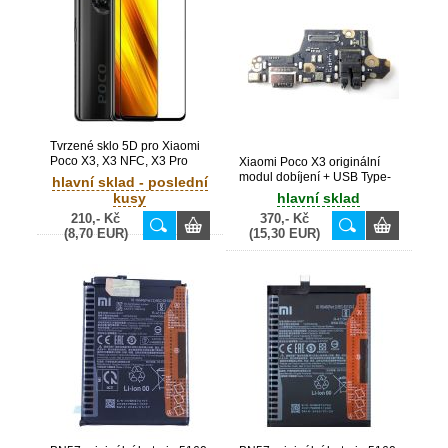
Tvrzené sklo 5D pro Xiaomi
Poco X3, X3 NFC, X3 Pro
Xiaomi Poco X3 originální
modul dobíjení + USB Type-
hlavní sklad - poslední
C konektor + audio Jack +
kusy
hlavní sklad
mikrofon (Bulk)
210,- Kč
370,- Kč
(8,70 EUR)
(15,30 EUR)