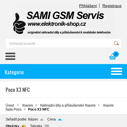
Přihlášení
Registrace
0
Kategorie
Poco X3 NFC
Úvod
Xiaomi
Náhradní díly a příslušenství Xiaomi
Xiaomi
řada Poco
Poco X3 NFC
Seřadit podle:
Název
Cena
Obrázky
Tabulka