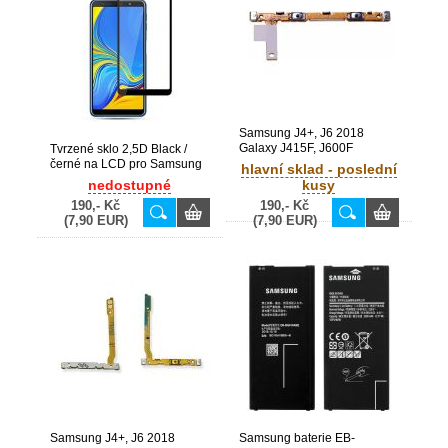
Samsung J4+, J6 2018
Galaxy J415F, J600F
Tvrzené sklo 2,5D Black /
originální boční flex hlasitosti
černé na LCD pro Samsung
hlavní sklad - poslední
(Service Pack) - GH59-
Galaxy J4+ / J415F, J6+ /
nedostupné
kusy
14922A
J610F
190,- Kč
190,- Kč
(7,90 EUR)
(7,90 EUR)
Samsung J4+, J6 2018
Samsung baterie EB-