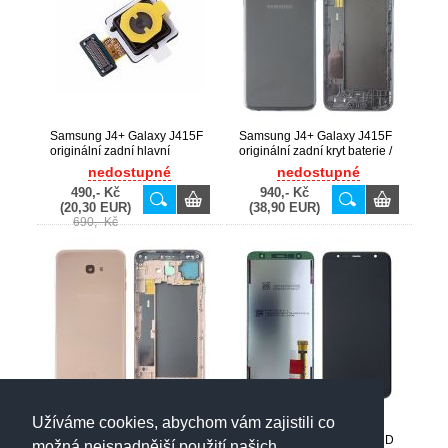
Samsung J4+ Galaxy J415F
Samsung J4+ Galaxy J415F
originální zadní hlavní
originální zadní kryt baterie /
kamera 13MP (Service Pack)
rám Black / černý (Service
nedostupné
nedostupné
- GH96-12132A
Pack) - GH82-18152A,
490,- Kč
940,- Kč
GH82-18155A
(20,30 EUR)
(38,90 EUR)
690,- Kč
Užíváme cookies, abychom vám zajistili co
Samsung J4+ Galaxy J415F
Samsung J4+, J6+ Galaxy
originální zadní kryt baterie /
J415F, J610F originální LCD
možná nejsnadnější použití našich