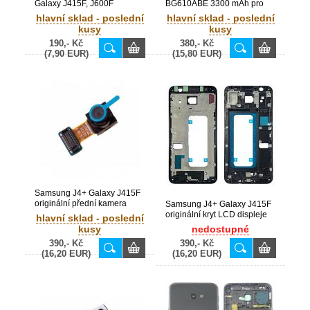
Galaxy J415F, J600F
BG610ABE 3300 mAh pro
originální flex zapínání On /
Galaxy J4+, J6+ / J415F,
hlavní sklad - poslední
hlavní sklad - poslední
Off (Service Pack) - GH96-
J610F (Service Pack) -
kusy
kusy
11800A
GH43-04670A OEM
190,- Kč
380,- Kč
(7,90 EUR)
(15,80 EUR)
Samsung J4+ Galaxy J415F
originální přední kamera
Samsung J4+ Galaxy J415F
5MP (Service Pack) - GH96-
originální kryt LCD displeje
hlavní sklad - poslední
12131A
(Service Pack) - GH98-
kusy
nedostupné
43530A
390,- Kč
390,- Kč
(16,20 EUR)
(16,20 EUR)