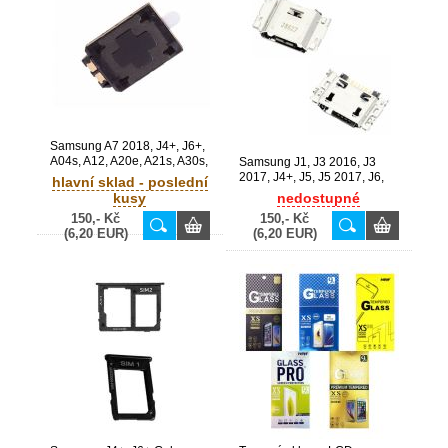
Samsung A7 2018, J4+, J6+,
A04s, A12, A20e, A21s, A30s,
Samsung J1, J3 2016, J3
A40, A41, A50, M21, M31
2017, J4+, J5, J5 2017, J6,
hlavní sklad - poslední
Galaxy A750F, J415F, J610F,
J6+, A8 2018 / A600F Galaxy
kusy
nedostupné
A47F, A125F, A202F, A217F,
J100H, J320F, J330F, J415F,
150,- Kč
150,- Kč
A307F, A405F, A415F, A505F,
J500F, J530F, J600F, J610F,
(6,20 EUR)
(6,20 EUR)
M215F, M315F originální
A600F originální USB
reproduktor / zvonek (Service
konektor - 3722-003954
Pack) - 3001-002856