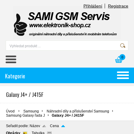
Přihlášení
Registrace
0
Kategorie
Galaxy J4+ / J415F
Úvod
Samsung
Náhradní díly a příslušenství Samsung
Samsung Galaxy řada J
Galaxy J4+ / J415F
Seřadit podle:
Název
Cena
Obrázky
Tabulka