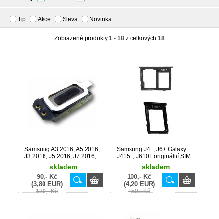
Tip
Akce
Sleva
Novinka
Zobrazené produkty
1 - 18
z celkových
18
Samsung A3 2016, A5 2016,
Samsung J4+, J6+ Galaxy
J3 2016, J5 2016, J7 2016,
J415F, J610F originální SIM
J4+, A30s, A40, A50, A51,
+ SD držák Black / černý
skladem
skladem
A70, A71, M30s Galaxy
(Service Pack) - GH64-
90,- Kč
100,- Kč
A310F, A510F, J320F, J510F,
07065A + GH64-07066A
(3,80 EUR)
(4,20 EUR)
J710F, J415F, A307F, A405F,
120,- Kč
150,- Kč
A505F, A515F, A705F, A715F,
M307F originální sluchátko
(Service Pack) - 3009-
001705