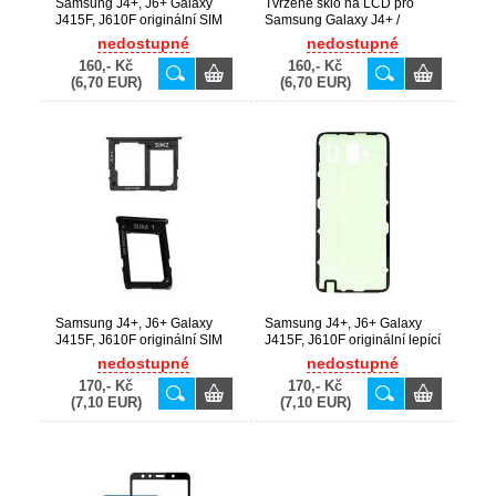
Samsung J4+, J6+ Galaxy
Tvrzené sklo na LCD pro
J415F, J610F originální SIM
Samsung Galaxy J4+ /
+ SD držák Red / červený
J415F, J6+ / J610F
nedostupné
nedostupné
(Service Pack) - GH64-
160,- Kč
160,- Kč
07065B + GH64-07066B
(6,70 EUR)
(6,70 EUR)
Samsung J4+, J6+ Galaxy
Samsung J4+, J6+ Galaxy
J415F, J610F originální SIM
J415F, J610F originální lepící
+ SD držák Gold / zlatý
páska zadního krytu baterie
nedostupné
nedostupné
(Service Pack) - GH64-
(Service Pack) - GH81-
170,- Kč
170,- Kč
07065E + GH64-07066E
16190A, GH02-17173A
(7,10 EUR)
(7,10 EUR)