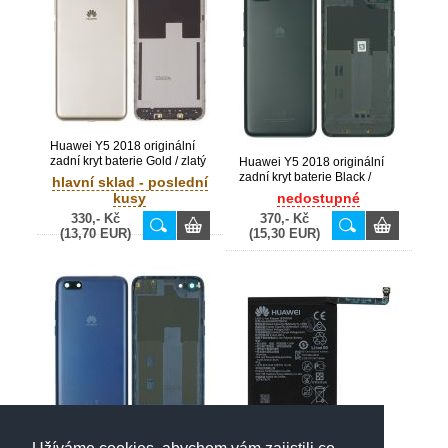
Huawei Y5 2018 originální
zadní kryt baterie Gold / zlatý
Huawei Y5 2018 originální
(Bulk)
zadní kryt baterie Black /
hlavní sklad - poslední
černý (Service Pack) -
kusy
nedostupné
97070URS, 97070UUK,
330,- Kč
370,- Kč
97070UGV
(13,70 EUR)
(15,30 EUR)