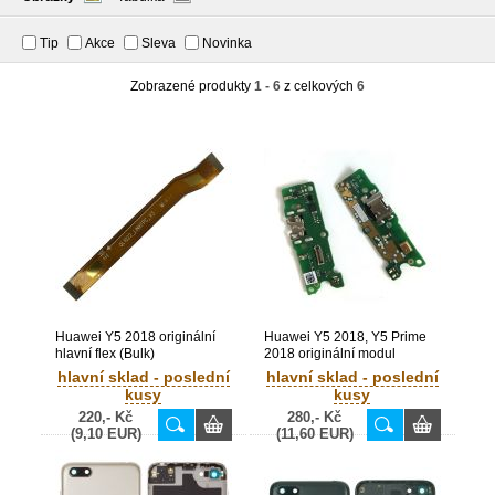
Tip
Akce
Sleva
Novinka
Zobrazené produkty
1 - 6
z celkových
6
Huawei Y5 2018 originální
Huawei Y5 2018, Y5 Prime
hlavní flex (Bulk)
2018 originální modul
dobíjení + USB konektor +
hlavní sklad - poslední
hlavní sklad - poslední
mikrofon (Service Pack) -
kusy
kusy
02351XJG
220,- Kč
280,- Kč
(9,10 EUR)
(11,60 EUR)