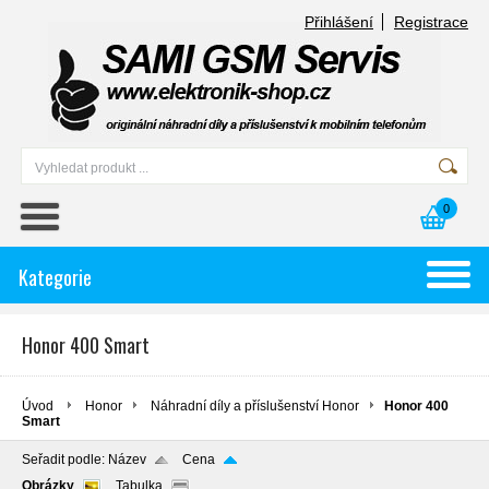
Přihlášení
Registrace
0
Kategorie
Honor 400 Smart
Úvod
Honor
Náhradní díly a příslušenství Honor
Honor 400
Smart
Seřadit podle:
Název
Cena
Obrázky
Tabulka