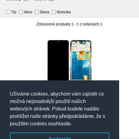
Tip
Akce
Sleva
Novinka
Zobrazené produkty
1 - 1
z celkových
1
Užíváme cookies, abychom vám zajistili co
Honor X7d 5G, Honor 400
Smart 5G originální LCD
možná nejsnadnější použití našich
displej + dotyk + přední kryt /
hlavní sklad - poslední
webových stránek. Pokud budete nadále
rám (Bulk) - 0235AQSX
kusy
prohlížet naše stránky předpokládáme, že s
1 190,- Kč
(49,10 EUR)
použitím cookies souhlasíte.
Souhlasím