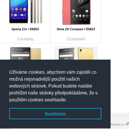
Xperia Z3+ / E6553
Xeria Z5 Compact / E5823
3 produkty
23 produktů
Užíváme cookies, abychom vám zajistili co
možná nejsnadnější použití našich
webových stránek. Pokud budete nadále
prohlížet naše stránky předpokládáme, že s
Xperia Z5, Z5 Dual / E6653,
Xperia Z5 Premium, Z5
E6633
Premium Dual / E6853, E6833
použitím cookies souhlasíte.
19 produktů
22 produktů
Souhlasím
Copyright 2016 - 2026 © elektronik-
Tvorba eshopů - Atomer.cz
shop.cz