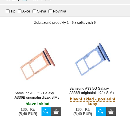
Tip
Akce
Sleva
Novinka
Zobrazené produkty
1 - 9
z celkových
9
Samsung A33 5G Galaxy
A336B originální držák SIM /
Samsung A33 5G Galaxy
SD karty Awesome Blue /
A336B originální držák SIM /
hlavní sklad - poslední
modrý (Service Pack) -
SD karty Awesome Peach /
hlavní sklad
kusy
GH98-47313C
oranžový (Service Pack) -
130,- Kč
130,- Kč
GH98-47313D
(5,40 EUR)
(5,40 EUR)