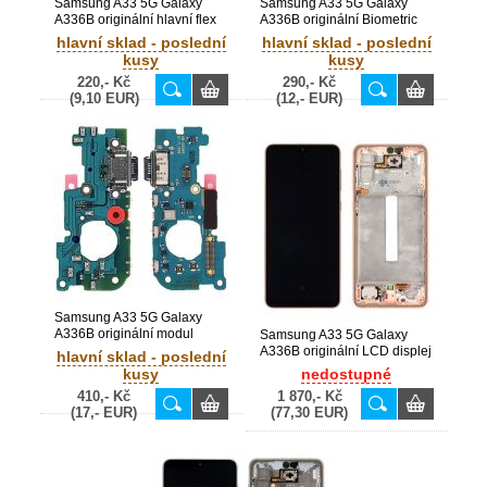
Samsung A33 5G Galaxy
Samsung A33 5G Galaxy
A336B originální hlavní flex
A336B originální Biometric
(Service Pack) - GH59-
sensor flex / snímač otisku
hlavní sklad - poslední
hlavní sklad - poslední
15558A
prstu (Service Pack) - GH96-
kusy
kusy
15023A
220,- Kč
290,- Kč
(9,10 EUR)
(12,- EUR)
Samsung A33 5G Galaxy
A336B originální modul
Samsung A33 5G Galaxy
dobíjení + USB Type-C
A336B originální LCD displej
hlavní sklad - poslední
konektor + mikrofon (Service
+ dotyk + přední kryt / rám
kusy
nedostupné
Pack) - GH96-15022A
Gold / Peach (Service Pack) -
410,- Kč
1 870,- Kč
GH82-28143D, GH82-
(17,- EUR)
(77,30 EUR)
28144D