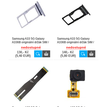
Samsung A33 5G Galaxy
Samsung A33 5G Galaxy
A336B originální držák SIM /
A336B originální držák SIM /
SD karty Awesome White /
SD karty Black / černý
nedostupné
nedostupné
bílý (Service Pack) - GH98-
(Service Pack) - GH98-
130,- Kč
140,- Kč
47313B
47313A
(5,40 EUR)
(5,80 EUR)