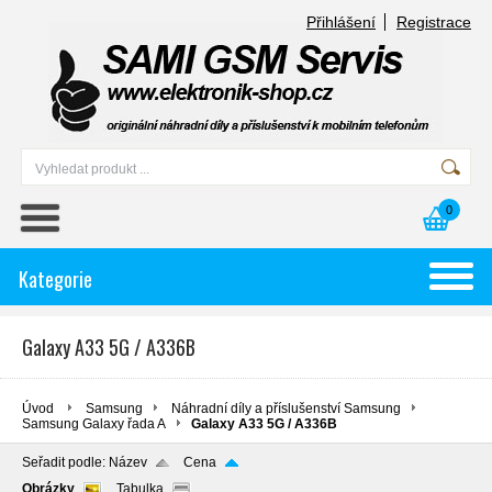
Přihlášení
Registrace
0
Kategorie
Galaxy A33 5G / A336B
Úvod
Samsung
Náhradní díly a příslušenství Samsung
Samsung Galaxy řada A
Galaxy A33 5G / A336B
Seřadit podle:
Název
Cena
Obrázky
Tabulka