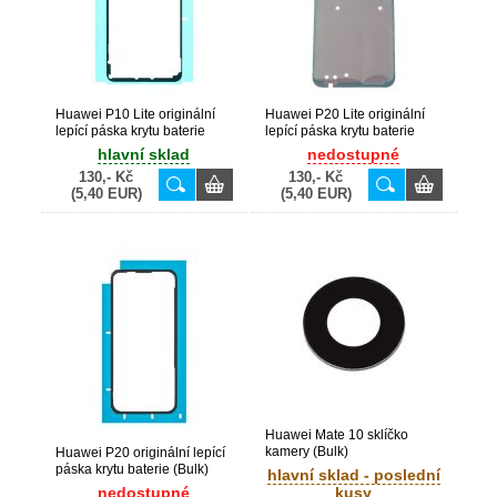
Huawei P10 Lite originální
Huawei P20 Lite originální
lepící páska krytu baterie
lepící páska krytu baterie
(Service Pack) - 51637309
(Service Pack) - 51638057
hlavní sklad
nedostupné
130,- Kč
130,- Kč
(5,40 EUR)
(5,40 EUR)
Huawei Mate 10 sklíčko
kamery (Bulk)
Huawei P20 originální lepící
páska krytu baterie (Bulk)
hlavní sklad - poslední
nedostupné
kusy