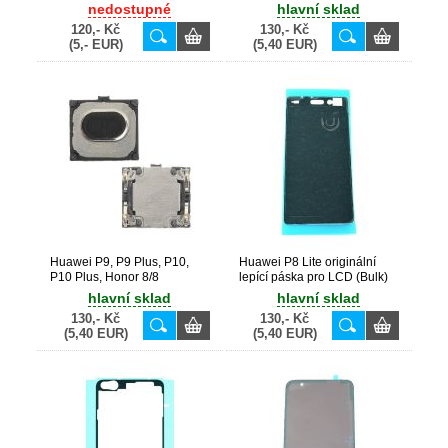
nedostupné
hlavní sklad
120,- Kč
130,- Kč
(5,- EUR)
(5,40 EUR)
Huawei P9, P9 Plus, P10,
Huawei P8 Lite originální
P10 Plus, Honor 8/8
lepící páska pro LCD (Bulk)
Pro/V9/9/P9 Lite originální
hlavní sklad
hlavní sklad
sluchátko (Bulk)
130,- Kč
130,- Kč
(5,40 EUR)
(5,40 EUR)