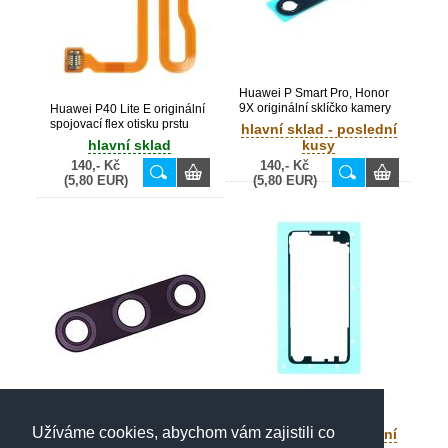
Huawei P Smart Pro, Honor
9X originální sklíčko kamery
Huawei P40 Lite E originální
(Bulk)
spojovací flex otisku prstu
hlavní sklad - poslední
(Service Pack) - 03026FPR
hlavní sklad
kusy
140,- Kč
140,- Kč
(5,80 EUR)
(5,80 EUR)
Huawei Nova 5T originální
lepící páska krytu baterie
Huawei Y6p originální
(Service Pack) - 51639769
sklíčko kamery (Bulk)
Užíváme cookies, abychom vám zajistili co
hlavní sklad - poslední