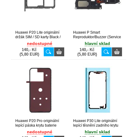
Huawei P20 Lite originální
Huawei P Smart
držák SIM / SD karty Black /
Reproduktor/Buzzer (Service
černý (Service Pack) -
Pack) - 22020280
nedostupné
hlavní sklad
51661HKK
140,- Kč
140,- Kč
(5,80 EUR)
(5,80 EUR)
Huawei P20 Pro originální
Huawei P30 Lite originální
lepící páska krytu baterie
lepící těsnění zadního krytu
(Bulk)
baterie (Service Pack) -
nedostupné
hlavní sklad
51639497