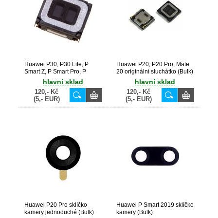
Huawei P30, P30 Lite, P
Huawei P20, P20 Pro, Mate
Smart Z, P Smart Pro, P
20 originální sluchátko (Bulk)
Smart 2019, P Smart Plus
hlavní sklad
hlavní sklad
2019, Y7 Prime 2019, Y5
120,- Kč
120,- Kč
2019, Y6P, Nova 5T, Honor
(5,- EUR)
(5,- EUR)
9X, Honor View 20 originální
sluchátko (Service Pack) -
22030091, 22030099
Huawei P20 Pro sklíčko
Huawei P Smart 2019 sklíčko
kamery jednoduché (Bulk)
kamery (Bulk)