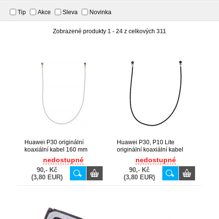
Tip
Akce
Sleva
Novinka
Zobrazené produkty
1 - 24
z celkových
311
Huawei P30 originální
Huawei P30, P10 Lite
koaxiální kabel 160 mm
originální koaxiální kabel
(Service Pack) - 14241493
104,5 mm (Service Pack) -
nedostupné
nedostupné
14241196
90,- Kč
90,- Kč
(3,80 EUR)
(3,80 EUR)