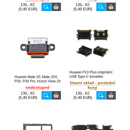
130,- Kč
130,- Kč
(5,40 EUR)
(5,40 EUR)
Huawei P10 Plus originální
USB Type-C konektor
Huawei Mate 20, Mate 20X,
dobíjení (Bulk)
P30, P30 Pro, Honor View 20
hlavní sklad - poslední
originální USB Type-C
nedostupné
kusy
konektor dobíjení (Bulk)
130,- Kč
130,- Kč
(5,40 EUR)
(5,40 EUR)