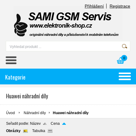
Přihlášení
Registrace
0
Kategorie
Huawei náhradní díly
Úvod
Náhradní díly
Huawei náhradní díly
Seřadit podle:
Název
Cena
Obrázky
Tabulka