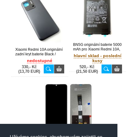
BN5G originální baterie 5000
mAh pro Xiaomi Redmi 10A,
Xiaomi Redmi 10A originální
10C (Service Pack)
zadní kryt baterie Black /
hlavní sklad - poslední
černý (Bulk)
nedostupné
kusy
330,- Kč
520,- Kč
(13,70 EUR)
(21,50 EUR)