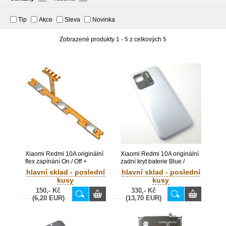
Tip
Akce
Sleva
Novinka
Zobrazené produkty
1 - 5
z celkových
5
Xiaomi Redmi 10A originální
Xiaomi Redmi 10A originální
flex zapínání On / Off +
zadní kryt baterie Blue /
hlasitosti (Bulk)
modrý (Bulk)
hlavní sklad - poslední
hlavní sklad - poslední
kusy
kusy
150,- Kč
330,- Kč
(6,20 EUR)
(13,70 EUR)