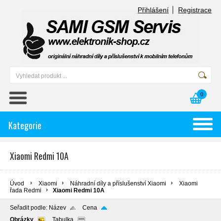
Přihlášení
Registrace
0
Kategorie
Xiaomi Redmi 10A
Úvod
Xiaomi
Náhradní díly a příslušenství Xiaomi
Xiaomi
řada Redmi
Xiaomi Redmi 10A
Seřadit podle:
Název
Cena
Obrázky
Tabulka