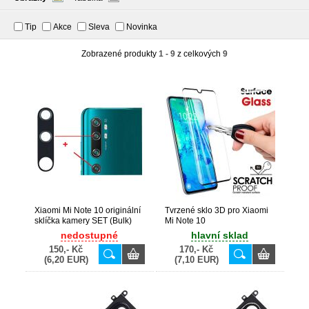
Tip
Akce
Sleva
Novinka
Zobrazené produkty
1 - 9
z celkových
9
Xiaomi Mi Note 10 originální
Tvrzené sklo 3D pro Xiaomi
sklíčka kamery SET (Bulk)
Mi Note 10
nedostupné
hlavní sklad
150,- Kč
170,- Kč
(6,20 EUR)
(7,10 EUR)