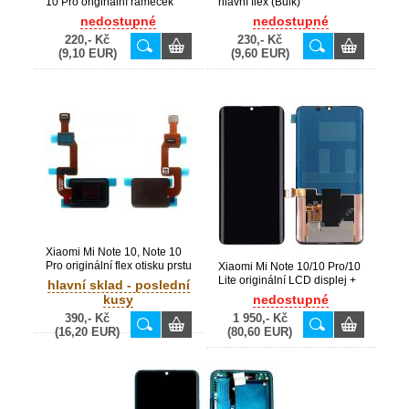
10 Pro originální rámeček
hlavní flex (Bulk)
kamery + sklíčko Blue /
nedostupné
nedostupné
modré (Bulk)
220,- Kč
230,- Kč
(9,10 EUR)
(9,60 EUR)
Xiaomi Mi Note 10, Note 10
Pro originální flex otisku prstu
Xiaomi Mi Note 10/10 Pro/10
(Bulk)
Lite originální LCD displej +
hlavní sklad - poslední
dotyk (Bulk)
kusy
nedostupné
390,- Kč
1 950,- Kč
(16,20 EUR)
(80,60 EUR)