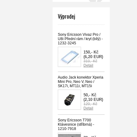
Výprodej
Sony Ericsson Vivaz Pro /
U8i Přední rám / kryt (bílý) -
1232-3245
150,- Kč
(6,20 EUR)
310,- Kč
Detail
Audio Jack konektor Xperia
Mini Pro, Neo V, Neo /
SK17i, MT11i, MT15i
50,- Kč
(2,10 EUR)
120,- Kč
Detail
Sony Ericsson T700
Klávesnice (stříbrná) -
1210-7918