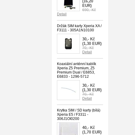
(16,20
EUR)
690,- Kč
Detail
Držák SIM karty Xperia XA /
F3111 - 305A1N10100
30,- Kč
(1,30 EUR)
70,- Kč
Detail
Koaxiální anténní kablík
Xperia Z5 Premium, Z5
Premium Dual / E6853,
E6833 - 1296-5712
30,- Kč
(1,30 EUR)
70,- Kč
Detail
Krytka SIM / SD karty (bílá)
Xperia E5 / F3311 -
306J1OI0200
40,- Kč
(1,70 EUR)