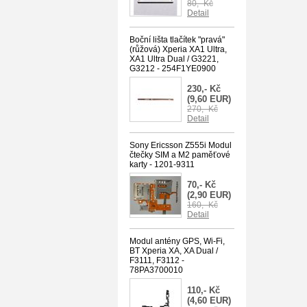
80,- Kč
Detail
Boční lišta tlačítek "pravá"
(růžová) Xperia XA1 Ultra,
XA1 Ultra Dual / G3221,
G3212 - 254F1YE0900
230,- Kč
(9,60 EUR)
270,- Kč
Detail
Sony Ericsson Z555i Modul
čtečky SIM a M2 paměťové
karty - 1201-9311
70,- Kč
(2,90 EUR)
160,- Kč
Detail
Modul antény GPS, Wi-Fi,
BT Xperia XA, XA Dual /
F3111, F3112 -
78PA3700010
110,- Kč
(4,60 EUR)