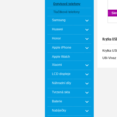
Dotykové telefony
Tlačítkové telefony
Sle
Samsung
Huawei
Krytka USB
Honor
Apple iPhone
Krytka US
Apple Watch
U8i-Vivaz
Xiaomi
LCD displeje
Náhradní díly
Tvrzená skla
Baterie
Nabíječky