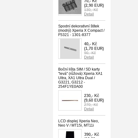
70,- Kč
(2,90 EUR)
130,- Kč
Detail
Spodní dekorativní štítek
(modrý) Xperia X Compact /
F5321 - 1301-8377
40,- Kč
(1,70 EUR)
90,- Kč
Detail
Boční lišta SIM / SD karty
"levá" (růžová) Xperia XA1
Ultra, XA1 Ultra Dual /
G3221, G3212 -
254F1YE0A00
230,- Kč
(9,60 EUR)
270,- Kč
Detail
LCD displej Xperia Neo,
Neo V / MT15i, MT11i
390,- Kč