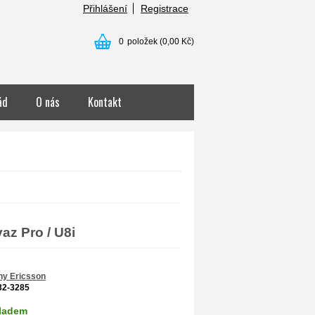
Přihlášení
Registrace
0
položek
(0,00 Kč)
ád
O nás
Kontakt
az Pro / U8i
ny Ericsson
32-3285
ladem