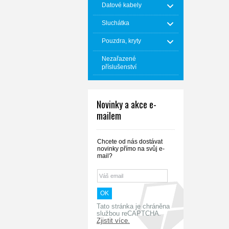
Datové kabely
Sluchátka
Pouzdra, kryty
Nezařazené
příslušenství
Novinky a akce e-
mailem
Chcete od nás dostávat
novinky přímo na svůj e-
mail?
Tato stránka je chráněna
službou reCAPTCHA.
Zjistit více.