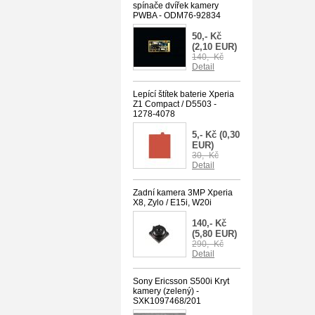
spínače dvířek kamery
PWBA - ODM76-92834
50,- Kč
(2,10 EUR)
140,- Kč
Detail
Lepící štítek baterie Xperia
Z1 Compact / D5503 -
1278-4078
5,- Kč
(0,30
EUR)
30,- Kč
Detail
Zadní kamera 3MP Xperia
X8, Zylo / E15i, W20i
140,- Kč
(5,80 EUR)
290,- Kč
Detail
Sony Ericsson S500i Kryt
kamery (zelený) -
SXK1097468/201