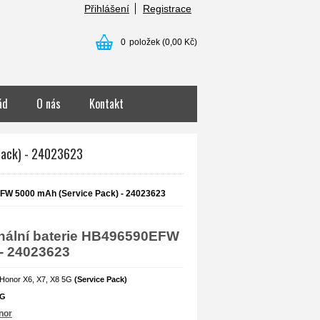
Přihlášení
Registrace
0
položek
(0,00 Kč)
ád
O nás
Kontakt
Pack) - 24023623
0EFW 5000 mAh (Service Pack) - 24023623
inální baterie HB496590EFW
 - 24023623
 Honor X6, X7, X8 5G
(Service Pack)
5G
nor