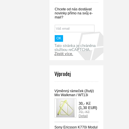
Chcete od nás dostávat
novinky přímo na svůj e-
mail?
Tato stránka je chráněna
službou reCAPTCHA.
Zjistit více.
Výprodej
Výměnný rámeček (žlutý)
Mix Walkman / WT13i
30,- Kč
(1,30 EUR)
70,- Kč
Detail
Sony Ericsson K770i Modul