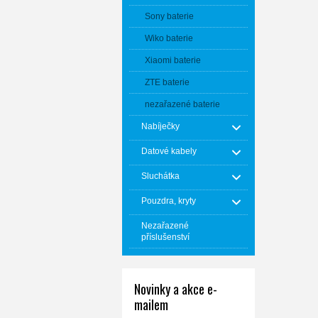
Sony baterie
Wiko baterie
Xiaomi baterie
ZTE baterie
nezařazené baterie
Nabíječky
Datové kabely
Sluchátka
Pouzdra, kryty
Nezařazené
příslušenství
Novinky a akce e-
mailem