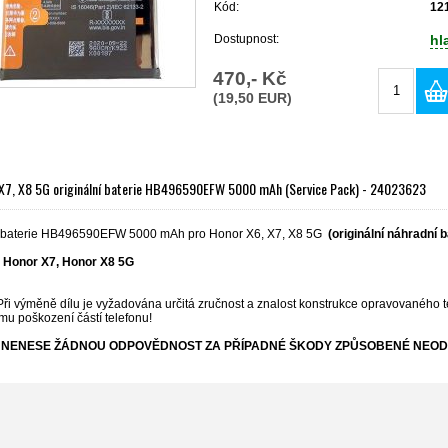
Kód:
12
Dostupnost:
hl
470,- Kč
(19,50 EUR)
 X7, X8 5G originální baterie HB496590EFW 5000 mAh (Service Pack) - 24023623
í baterie HB496590EFW 5000 mAh pro Honor X6, X7, X8 5G
(originální náhradní b
,
Honor
X7,
Honor
X8 5G
Při výměně dílu je vyžadována určitá zručnost a znalost konstrukce opravovaného t
mu poškození částí telefonu!
NENESE ŽÁDNOU ODPOVĚDNOST ZA PŘÍPADNÉ ŠKODY ZPŮSOBENÉ NEOD