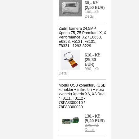
60,- Kč
(2,50 EUR)
180,- Kč
Detail
Zadní kamera 24,5MP
Xperia Z5, Z5 Premium, X, X
Performance, XZ / E6653,
E6853, F5121, F8131,
F8331 - 1293-8229
610,- Kč
(25,30
EUR)
990,- Kč
Detail
Modul USB konektoru (USB
konektor + mikrofon + vibra
zvonek) Xperia XA, XA Dual
/ F3111, F3112 -
78PA3300010 /
78PA3300030
130,- Kč
(5,40 EUR)
270,- Kč
Detail