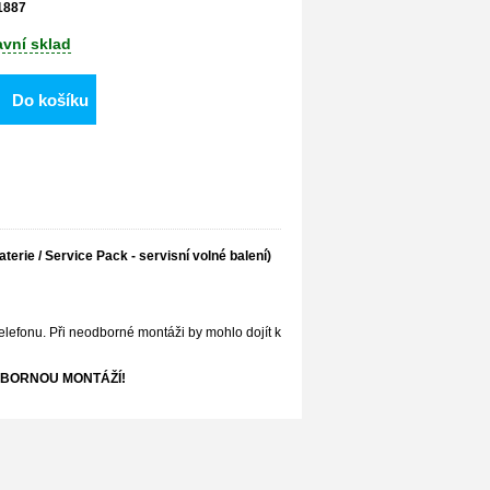
1887
avní sklad
Do košíku
aterie / Service Pack - servisní volné balení)
elefonu. Při neodborné montáži by mohlo dojít k
BORNOU MONTÁŽÍ!