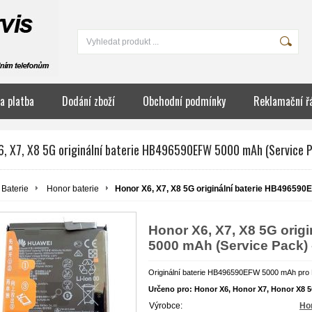
a platba
Dodání zboží
Obchodní podmínky
Reklamační ř
6, X7, X8 5G originální baterie HB496590EFW 5000 mAh (Service 
Baterie
Honor baterie
Honor X6, X7, X8 5G originální baterie HB49659
Honor X6, X7, X8 5G orig
5000 mAh (Service Pack)
Originální baterie HB496590EFW 5000 mAh pro
Určeno pro: Honor X6,
Honor
X7,
Honor
X8 
Výrobce:
Ho