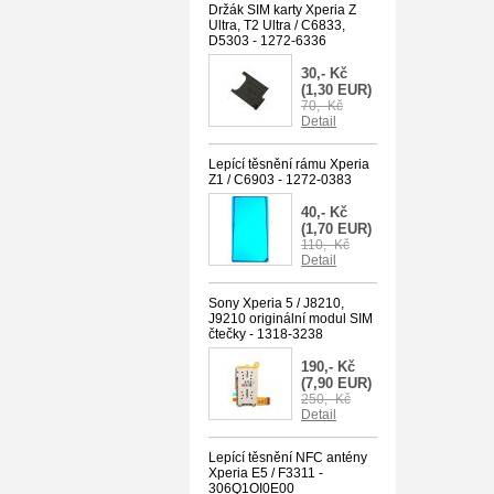
Držák SIM karty Xperia Z
Ultra, T2 Ultra / C6833,
D5303 - 1272-6336
30,- Kč
(1,30 EUR)
70,- Kč
Detail
Lepící těsnění rámu Xperia
Z1 / C6903 - 1272-0383
40,- Kč
(1,70 EUR)
110,- Kč
Detail
Sony Xperia 5 / J8210,
J9210 originální modul SIM
čtečky - 1318-3238
190,- Kč
(7,90 EUR)
250,- Kč
Detail
Lepící těsnění NFC antény
Xperia E5 / F3311 -
306Q1OI0E00