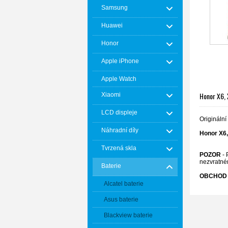
Samsung
Huawei
Honor
Apple iPhone
Apple Watch
Honor X6,
Xiaomi
LCD displeje
Origináln
Náhradní díly
Honor X6
Tvrzená skla
POZOR
- 
nezvratné
Baterie
OBCHOD 
Alcatel baterie
Asus baterie
Blackview baterie