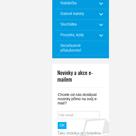
Nabíječky
Datové kabely
Sluchátka
Pouzdra, kryty
Nezařazené
příslušenství
Novinky a akce e-
mailem
Chcete od nás dostávat
novinky přímo na svůj e-
mail?
Tato stránka je chráněna