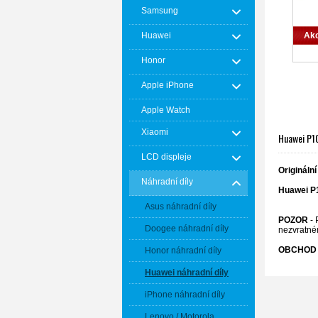
Samsung
Huawei
Ak
Honor
Apple iPhone
Apple Watch
Xiaomi
Huawei P10
LCD displeje
Originální
Náhradní díly
Huawei P
Asus náhradní díly
POZOR
- 
Doogee náhradní díly
nezvratné
OBCHOD 
Honor náhradní díly
Huawei náhradní díly
iPhone náhradní díly
Lenovo / Motorola