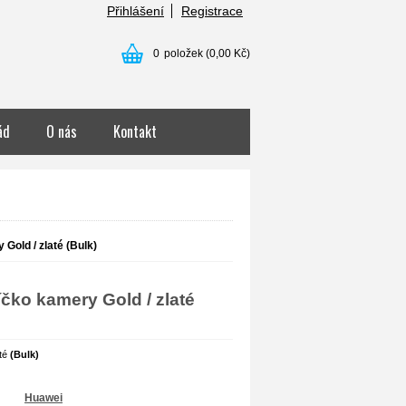
Přihlášení
Registrace
0
položek
(0,00 Kč)
ád
O nás
Kontakt
 Gold / zlaté (Bulk)
íčko kamery Gold / zlaté
até
(Bulk)
Huawei