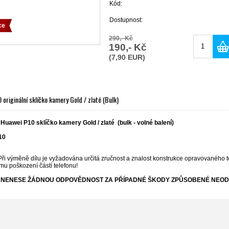
Kód:
Dostupnost:
ce
290,- Kč
190,- Kč
(7,90 EUR)
 originální sklíčko kamery Gold / zlaté (Bulk)
 Huawei P10 sklíčko kamery Gold / zlaté (bulk - volné balení)
10
Při výměně dílu je vyžadována určitá zručnost a znalost konstrukce opravovaného t
mu poškození částí telefonu!
NENESE ŽÁDNOU ODPOVĚDNOST ZA PŘÍPADNÉ ŠKODY ZPŮSOBENÉ NEOD