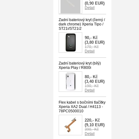
(0,90 EUR)
Detail
Zadní bateriový kryt (černý /
dark chrome) Xperia Tipo /
ST21i/ST21i2
90,- Kč
(3,80 EUR)
170,- Kč
Detail
Zadní bateriový kryt (bílý)
Xperia Play / R800i
80,- Kč
(3,40 EUR)
190,- Kč
Detail
Flex kabel s bočními tlačítky
Xperia XA2 Dual / H4113 -
78PC0500010
220,- Kč
(9,10 EUR)
390,- Kč
Detail