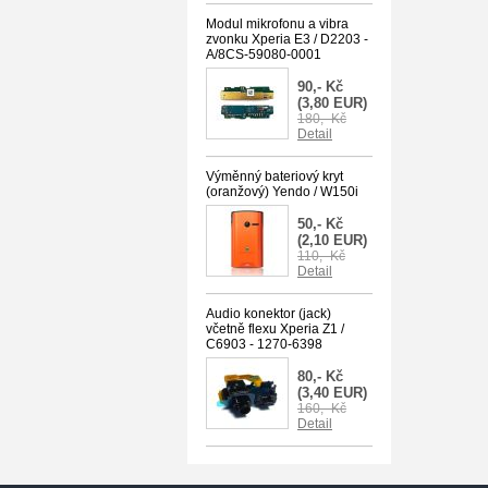
Modul mikrofonu a vibra
zvonku Xperia E3 / D2203 -
A/8CS-59080-0001
90,- Kč
(3,80 EUR)
180,- Kč
Detail
Výměnný bateriový kryt
(oranžový) Yendo / W150i
50,- Kč
(2,10 EUR)
110,- Kč
Detail
Audio konektor (jack)
včetně flexu Xperia Z1 /
C6903 - 1270-6398
80,- Kč
(3,40 EUR)
160,- Kč
Detail