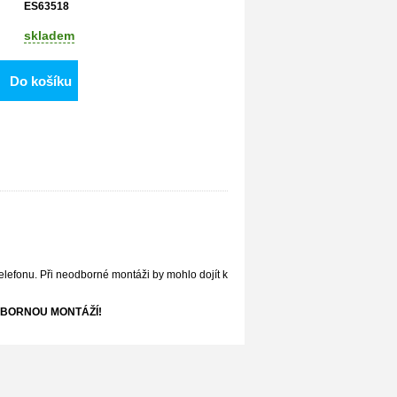
ES63518
skladem
Do košíku
elefonu. Při neodborné montáži by mohlo dojít k
BORNOU MONTÁŽÍ!