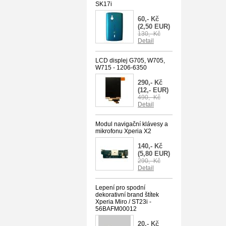
SK17i
60,- Kč
(2,50 EUR)
130,- Kč
Detail
LCD displej G705, W705,
W715 - 1206-6350
290,- Kč
(12,- EUR)
490,- Kč
Detail
Modul navigační klávesy a
mikrofonu Xperia X2
140,- Kč
(5,80 EUR)
290,- Kč
Detail
Lepení pro spodní
dekorativní brand štítek
Xperia Miro / ST23i -
56BAFM00012
20,- Kč