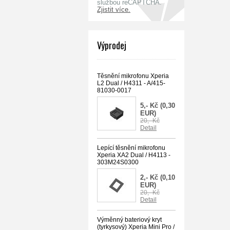
službou reCAPTCHA.
Zjistit více.
Výprodej
Těsnění mikrofonu Xperia
L2 Dual / H4311 - A/415-
81030-0017
5,- Kč
(0,30
EUR)
20,- Kč
Detail
Lepící těsnění mikrofonu
Xperia XA2 Dual / H4113 -
303M24S0300
2,- Kč
(0,10
EUR)
20,- Kč
Detail
Výměnný bateriový kryt
(tyrkysový) Xperia Mini Pro /