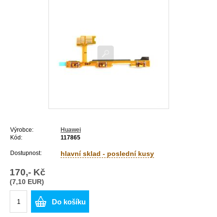
Výrobce:
Huawei
Kód:
117865
Dostupnost:
hlavní sklad - poslední kusy
170,- Kč
(7,10 EUR)
Do košíku