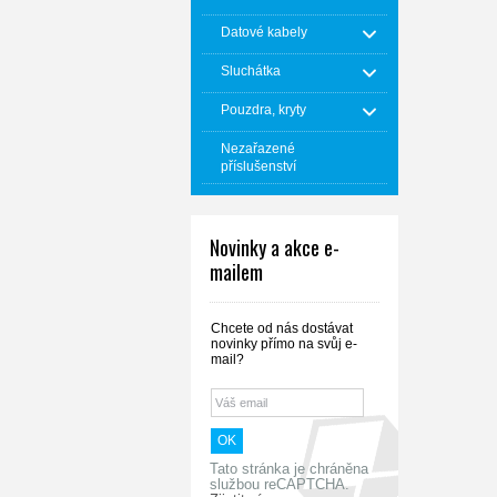
Datové kabely
Sluchátka
Pouzdra, kryty
Nezařazené
příslušenství
Novinky a akce e-
mailem
Chcete od nás dostávat
novinky přímo na svůj e-
mail?
Tato stránka je chráněna
službou reCAPTCHA.