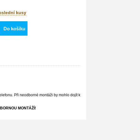
poslední kusy
Do košíku
elefonu. Při neodborné montáži by mohlo dojít k
BORNOU MONTÁŽÍ!