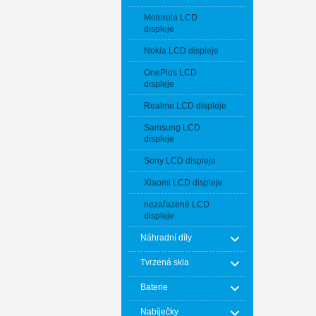
Motorola LCD
displeje
Nokia LCD displeje
OnePlus LCD
displeje
Realme LCD displeje
Samsung LCD
displeje
Sony LCD displeje
Xiaomi LCD displeje
nezařazené LCD
displeje
Náhradní díly
Tvrzená skla
Baterie
Nabíječky