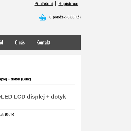
Přihlášení
Registrace
0
položek
(0,00 Kč)
ád
O nás
Kontakt
lej + dotyk (Bulk)
OLED LCD displej + dotyk
otyk
(Bulk)