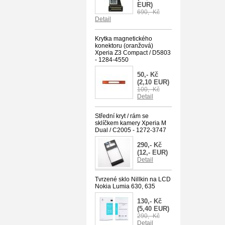
EUR)
690,- Kč
Detail
Krytka magnetického
konektoru (oranžová)
Xperia Z3 Compact / D5803
- 1284-4550
50,- Kč
(2,10 EUR)
100,- Kč
Detail
Střední kryt / rám se
sklíčkem kamery Xperia M
Dual / C2005 - 1272-3747
290,- Kč
(12,- EUR)
Detail
Tvrzené sklo Nillkin na LCD
Nokia Lumia 630, 635
130,- Kč
(5,40 EUR)
290,- Kč
Detail