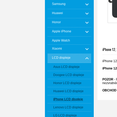
Samsung
Huawei
Honor
Apple iPhone
Apple Watch
iPhone 12,
Xiaomi
LCD displeje
iPhone 12
Asus LCD displeje
iPhone
12
Doogee LCD displeje
POZOR
- 
nezvratné
Honor LCD displeje
OBCHOD 
Huawei LCD displeje
iPhone LCD displeje
Lenovo LCD displeje
LG LCD displeje