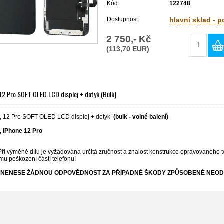
Kód:
122748
Dostupnost:
hlavní sklad - 
2 750,- Kč
(113,70 EUR)
 12 Pro SOFT OLED LCD displej + dotyk (Bulk)
, 12 Pro SOFT OLED LCD displej + dotyk
(bulk - volné balení)
,
iPhone
12 Pro
Při výměně dílu je vyžadována určitá zručnost a znalost konstrukce opravovaného t
mu poškození částí telefonu!
NENESE ŽÁDNOU ODPOVĚDNOST ZA PŘÍPADNÉ ŠKODY ZPŮSOBENÉ NEOD