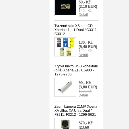
50,- Kč
(2,10 EUR)
140,- Kč
Detail
Tvrzené sklo XS na LCD
Xperia L1, L1 Dual / G3311,
G3312
130,- Kč
(5,40 EUR)
190,- Kč
Detail
Krytka mikro USB konektoru
(bílá) Xperia Z1 / C6903 -
1273-9706
90,- Kč
(3,80 EUR)
160,- Kč
Detail
Zadní kamera 21MP Xperia
XA Ultra, XA Ultra Dual /
F3211, F3212 - 1299-8621
570,- Kč
(23,60