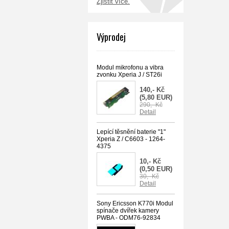
Zjistit více.
Výprodej
Modul mikrofonu a vibra
zvonku Xperia J / ST26i
140,- Kč
(5,80 EUR)
290,- Kč
Detail
Lepící těsnění baterie "1"
Xperia Z / C6603 - 1264-
4375
10,- Kč
(0,50 EUR)
30,- Kč
Detail
Sony Ericsson K770i Modul
spínače dvířek kamery
PWBA - ODM76-92834