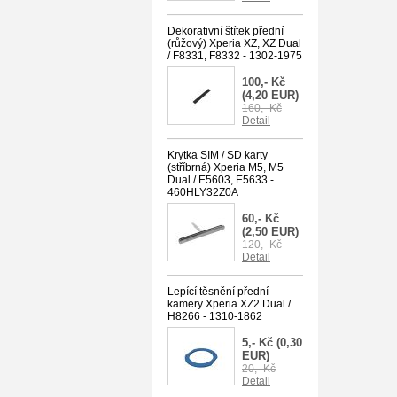
Dekorativní štítek přední
(růžový) Xperia XZ, XZ Dual
/ F8331, F8332 - 1302-1975
100,- Kč
(4,20 EUR)
160,- Kč
Detail
Krytka SIM / SD karty
(stříbrná) Xperia M5, M5
Dual / E5603, E5633 -
460HLY32Z0A
60,- Kč
(2,50 EUR)
120,- Kč
Detail
Lepící těsnění přední
kamery Xperia XZ2 Dual /
H8266 - 1310-1862
5,- Kč
(0,30
EUR)
20,- Kč
Detail