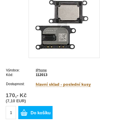
Výrobce:
iPhone
Kód:
112013
Dostupnost:
hlavní sklad - poslední kusy
170,- Kč
(7,10 EUR)
Do košíku