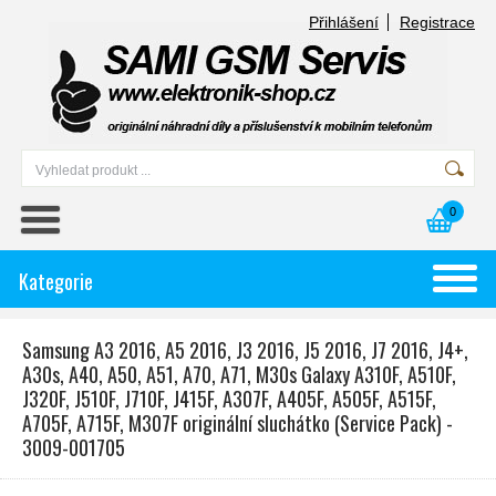
Přihlášení
Registrace
0
Kategorie
Samsung A3 2016, A5 2016, J3 2016, J5 2016, J7 2016, J4+,
A30s, A40, A50, A51, A70, A71, M30s Galaxy A310F, A510F,
J320F, J510F, J710F, J415F, A307F, A405F, A505F, A515F,
A705F, A715F, M307F originální sluchátko (Service Pack) -
3009-001705