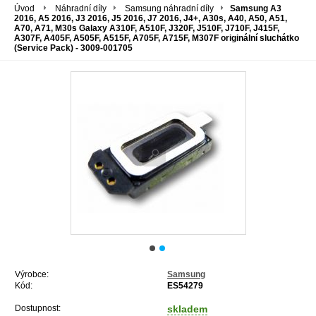
Úvod
Náhradní díly
Samsung náhradní díly
Samsung A3
2016, A5 2016, J3 2016, J5 2016, J7 2016, J4+, A30s, A40, A50, A51,
A70, A71, M30s Galaxy A310F, A510F, J320F, J510F, J710F, J415F,
A307F, A405F, A505F, A515F, A705F, A715F, M307F originální sluchátko
(Service Pack) - 3009-001705
Výrobce:
Samsung
Kód:
ES54279
Dostupnost:
skladem