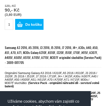
120,- Kč
90,- Kč
(3,80 EUR)
Do košíku
Samsung A3 2016, A5 2016, J3 2016, J5 2016, J7 2016, J4+, A30s, A40, A50,
A51, A70, A71, M30s Galaxy A310F, A510F, J320F, J510F, J710F, J415F, A307F,
A405F, A505F, A515F, A705F, A715F, M307F originální sluchátko (Service Pack)
- 3009-001705
Originální Samsung Galaxy A3 2016 / A310F, A5 2016 / A510F, J3 2016 /
J320F, J5 2016 / J510F, J7 2016 / J710F, J4+ / J415F, A30s / A307F, A40 /
A405F, A50 / A505F, A51 / A515F, A70 / A705F, A71 / A715F, M30s /
M307F sluchátko
(Service Pack - originální náhradní díl - servisní volné
balení)
Samsung Galaxy A3 2016 / A310F, A5 2016 / A510F, J3 2016 / J320F, J5
2016 / J510F, J7 2016 / J710F, J4+ / J415F, A30s / A307F, A40 / A405F,
A50 / A505F, A51 / A515F, A70 / A705F, A71 / A715F, M30s / M307F
Užíváme cookies, abychom vám zajistili co