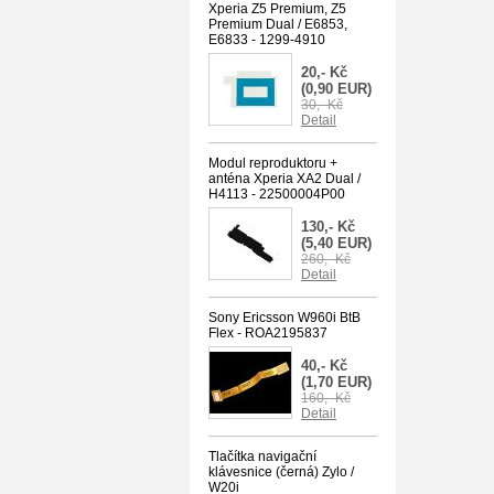
Xperia Z5 Premium, Z5
Premium Dual / E6853,
E6833 - 1299-4910
20,- Kč
(0,90 EUR)
30,- Kč
Detail
Modul reproduktoru +
anténa Xperia XA2 Dual /
H4113 - 22500004P00
130,- Kč
(5,40 EUR)
260,- Kč
Detail
Sony Ericsson W960i BtB
Flex - ROA2195837
40,- Kč
(1,70 EUR)
160,- Kč
Detail
Tlačítka navigační
klávesnice (černá) Zylo /
W20i