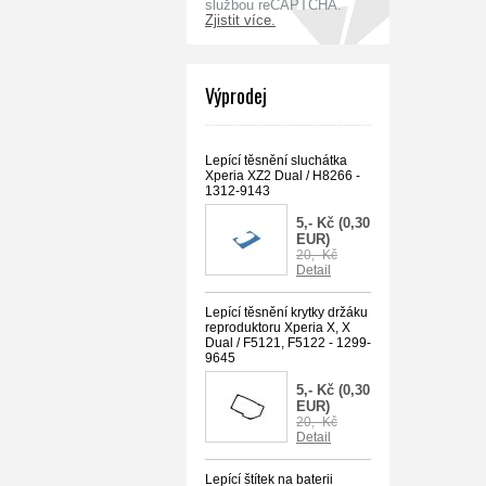
službou reCAPTCHA.
Zjistit více.
Výprodej
Lepící těsnění sluchátka
Xperia XZ2 Dual / H8266 -
1312-9143
5,- Kč
(0,30
EUR)
20,- Kč
Detail
Lepící těsnění krytky držáku
reproduktoru Xperia X, X
Dual / F5121, F5122 - 1299-
9645
5,- Kč
(0,30
EUR)
20,- Kč
Detail
Lepící štítek na baterii