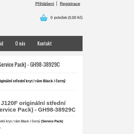
Přihlášení
Registrace
0
položek
(0,00 Kč)
ád
O nás
Kontakt
 (Service Pack) - GH98-38929C
nální střední kryt / rám Black / černý
120F originální střední
(Service Pack) - GH98-38929C
dní kryt / rám Black / černý
(Service Pack)
F