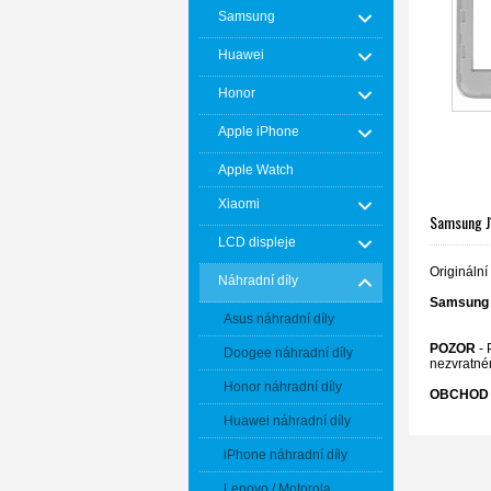
Samsung
Huawei
Honor
Apple iPhone
Apple Watch
Xiaomi
Samsung J1
LCD displeje
Originální
Náhradní díly
Samsung 
Asus náhradní díly
POZOR
- 
Doogee náhradní díly
nezvratné
Honor náhradní díly
OBCHOD 
Huawei náhradní díly
iPhone náhradní díly
Lenovo / Motorola