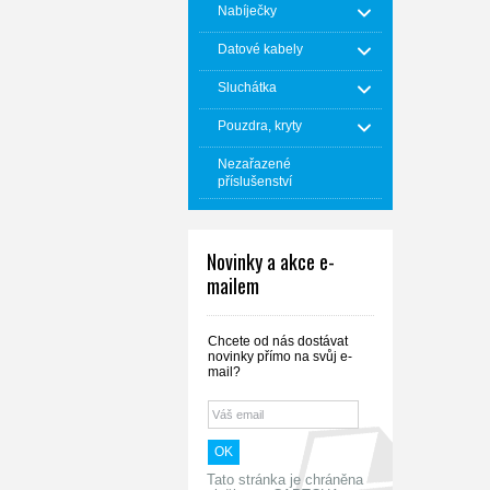
Nabíječky
Datové kabely
Sluchátka
Pouzdra, kryty
Nezařazené
příslušenství
Novinky a akce e-
mailem
Chcete od nás dostávat
novinky přímo na svůj e-
mail?
Tato stránka je chráněna