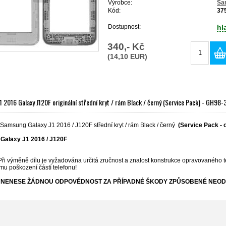
Výrobce:
Sa
Kód:
37
Dostupnost:
hl
340,- Kč
(14,10 EUR)
 2016 Galaxy J120F originální střední kryt / rám Black / černý (Service Pack) - GH9
 Samsung Galaxy J1 2016 / J120F střední kryt / rám Black / černý
(Service Pack - o
Galaxy J1 2016 / J120F
Při výměně dílu je vyžadována určitá zručnost a znalost konstrukce opravovaného t
mu poškození částí telefonu!
NENESE ŽÁDNOU ODPOVĚDNOST ZA PŘÍPADNÉ ŠKODY ZPŮSOBENÉ NEOD