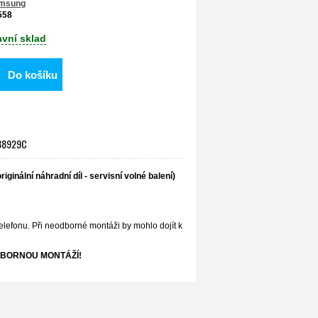
msung
558
avní sklad
Do košíku
8-38929C
riginální náhradní díl - servisní volné balení)
elefonu. Při neodborné montáži by mohlo dojít k
BORNOU MONTÁŽÍ!