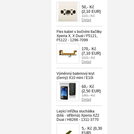
50,- Kč
(2,10 EUR)
110,- Kč
Detail
Flex kabel s bočními tlačítky
Xperia X, X Dual / F5121,
F5122 - 1296-7099
170,- Kč
(7,10 EUR)
310,- Kč
Detail
Výměnný bateriový kryt
(černý) X10 mini / E10i
60,- Kč
(2,50 EUR)
180,- Kč
Detail
Lepící mřížka sluchátka
(bílá - stříbrná) Xperia XZ2
Dual / H8266 - 1311-3770
5,- Kč
(0,30
EUR)