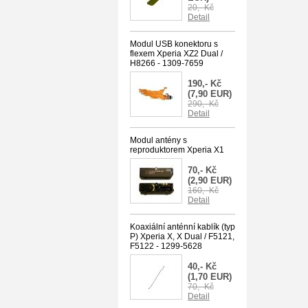
20,- Kč
Detail
Modul USB konektoru s
flexem Xperia XZ2 Dual /
H8266 - 1309-7659
190,- Kč
(7,90 EUR)
290,- Kč
Detail
Modul antény s
reproduktorem Xperia X1
70,- Kč
(2,90 EUR)
160,- Kč
Detail
Koaxiální anténní kablík (typ
P) Xperia X, X Dual / F5121,
F5122 - 1299-5628
40,- Kč
(1,70 EUR)
70,- Kč
Detail