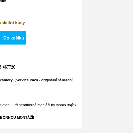
990B
poslední kusy
Do košíku
H98-46772C
 kamery (Service Pack - originální náhradní
elefonu. Při neodborné montáži by mohlo dojít k
BORNOU MONTÁŽÍ!