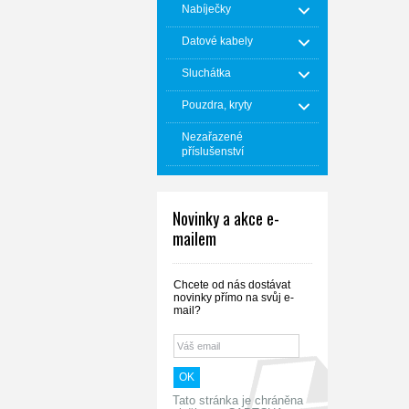
Nabíječky
Datové kabely
Sluchátka
Pouzdra, kryty
Nezařazené
příslušenství
Novinky a akce e-
mailem
Chcete od nás dostávat
novinky přímo na svůj e-
mail?
Tato stránka je chráněna