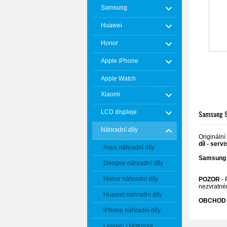
Samsung
Huawei
Honor
Apple iPhone
Apple Watch
Xiaomi
Samsung S2
LCD displeje
Náhradní díly
Origináln
díl - serv
Asus náhradní díly
Samsung 
Doogee náhradní díly
Honor náhradní díly
POZOR
- 
nezvratné
Huawei náhradní díly
OBCHOD 
iPhone náhradní díly
Lenovo / Motorola