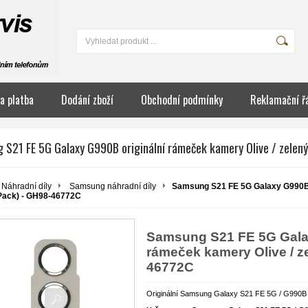
a platba
Dodání zboží
Obchodní podmínky
Reklamační ř
 S21 FE 5G Galaxy G990B originální rámeček kamery Olive / zelen
Náhradní díly
Samsung náhradní díly
Samsung S21 FE 5G Galaxy G990B o
Pack) - GH98-46772C
Samsung S21 FE 5G Galax
rámeček kamery Olive / z
46772C
Originální Samsung Galaxy S21 FE 5G / G990B