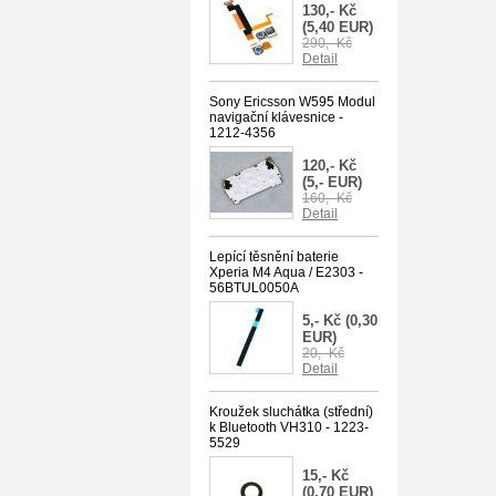
130,- Kč
(5,40 EUR)
290,- Kč
Detail
Sony Ericsson W595 Modul
navigační klávesnice -
1212-4356
120,- Kč
(5,- EUR)
160,- Kč
Detail
Lepící těsnění baterie
Xperia M4 Aqua / E2303 -
56BTUL0050A
5,- Kč
(0,30
EUR)
20,- Kč
Detail
Kroužek sluchátka (střední)
k Bluetooth VH310 - 1223-
5529
15,- Kč
(0,70 EUR)