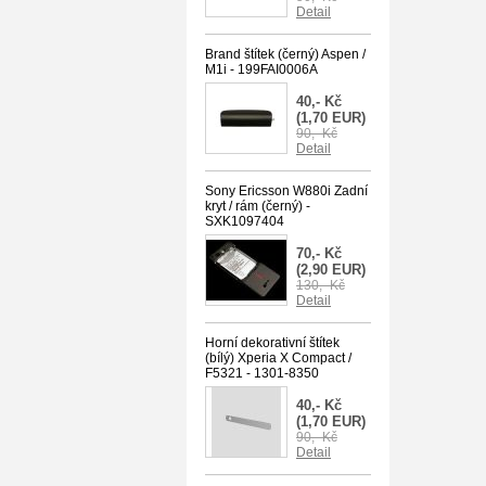
Detail
Brand štítek (černý) Aspen /
M1i - 199FAI0006A
40,- Kč
(1,70 EUR)
90,- Kč
Detail
Sony Ericsson W880i Zadní
kryt / rám (černý) -
SXK1097404
70,- Kč
(2,90 EUR)
130,- Kč
Detail
Horní dekorativní štítek
(bílý) Xperia X Compact /
F5321 - 1301-8350
40,- Kč
(1,70 EUR)
90,- Kč
Detail