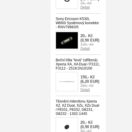
25,- Kč
Detail
Sony Ericsson K530i,
W660i Systémový konektor
- RNV79983/5
20,- Kč
(0,90 EUR)
120,- Kč
Detail
Boční lišta "levá" (stříbrná)
Xperia XA, XA Dual / F3111,
F3112 - 251K1N10100
150,- Kč
(6,20 EUR)
260,- Kč
Detail
Těsnění mikrofonu Xperia
XZ, XZ Dual, XZs, XZs Dual
/ F8331, F8332, G8231,
G8232 - 1302-1445
20,- Kč
(0,90 EUR)
50,- Kč