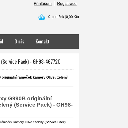
Přihlášení
Registrace
0
položek
(0,00 Kč)
ád
O nás
Kontakt
ý (Service Pack) - GH98-46772C
riginální rámeček kamery Olive / zelený
y G990B originální
elený (Service Pack) - GH98-
 rámeček kamery Olive / zelený
(Service Pack)