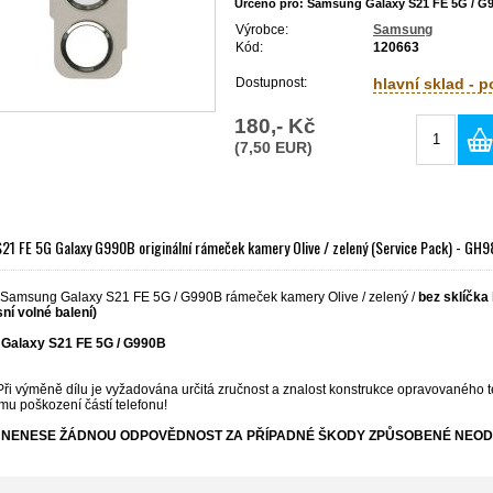
Určeno pro: Samsung Galaxy S21 FE 5G / G
Výrobce:
Samsung
Kód:
120663
Dostupnost:
hlavní sklad - 
180,- Kč
(7,50 EUR)
1 FE 5G Galaxy G990B originální rámeček kamery Olive / zelený (Service Pack) - G
í Samsung Galaxy S21 FE 5G / G990B rámeček kamery Olive / zelený /
bez sklíčka
isní volné balení)
Galaxy S21 FE 5G / G990B
Při výměně dílu je vyžadována určitá zručnost a znalost konstrukce opravovaného t
mu poškození částí telefonu!
NENESE ŽÁDNOU ODPOVĚDNOST ZA PŘÍPADNÉ ŠKODY ZPŮSOBENÉ NEOD