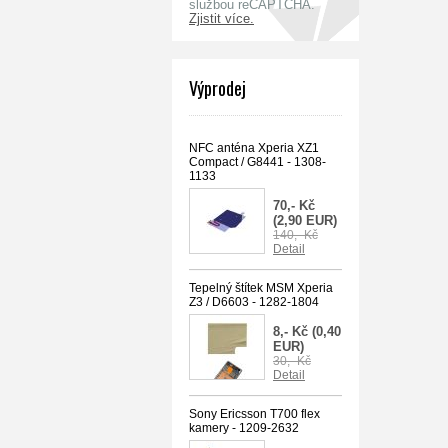
službou reCAPTCHA.
Zjistit více.
Výprodej
NFC anténa Xperia XZ1
Compact / G8441 - 1308-
1133
70,- Kč
(2,90 EUR)
140,- Kč
Detail
Tepelný štítek MSM Xperia
Z3 / D6603 - 1282-1804
8,- Kč
(0,40
EUR)
30,- Kč
Detail
Sony Ericsson T700 flex
kamery - 1209-2632