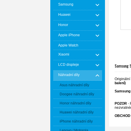
Samsung
Huawei
Honor
Apple iPhone
Apple Watch
Xiaomi
Samsung S2
LCD displeje
Náhradní díly
Originální
balení)
Asus náhradní díly
Samsung 
Doogee náhradní díly
Honor náhradní díly
POZOR
- 
nezvratné
Huawei náhradní díly
OBCHOD 
iPhone náhradní díly
Lenovo / Motorola