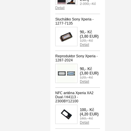
2 390,- Kč
Detail
Sluchátko Sony Xperia -
1277-7135
90,- Kč
(3,80 EUR)
120,- Kč
Detail
Reproduktor Sony Xperia -
1287-2024
90,- Kč
(3,80 EUR)
120,- Kč
Detail
NFC anténa Xperia XA2
Dual / H4113 -
2300BY12100
100,- Kč
(4,20 EUR)
160,- Kč
Detail