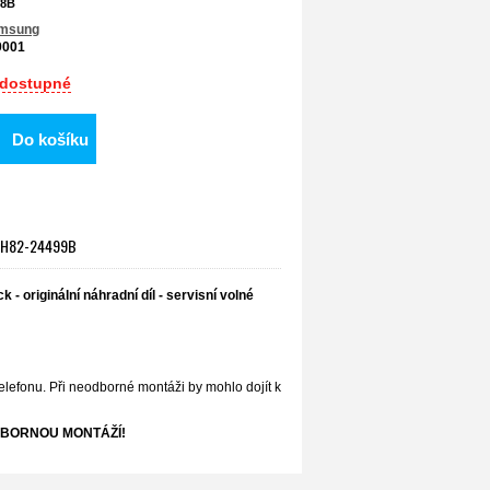
98B
msung
9001
dostupné
Do košíku
 - GH82-24499B
k - originální náhradní díl - servisní volné
elefonu. Při neodborné montáži by mohlo dojít k
BORNOU MONTÁŽÍ!