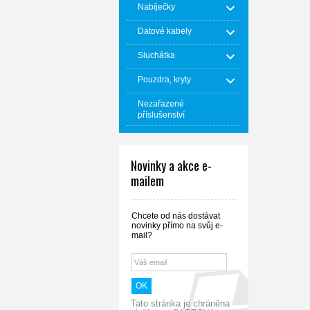
Nabíječky
Datové kabely
Sluchátka
Pouzdra, kryty
Nezařazené
příslušenství
Novinky a akce e-
mailem
Chcete od nás dostávat
novinky přímo na svůj e-
mail?
Tato stránka je chráněna