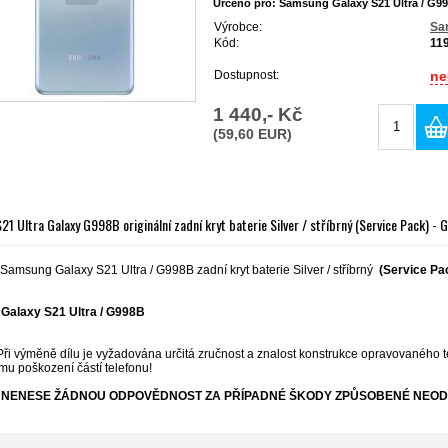
Určeno pro: Samsung Galaxy S21 Ultra / G9
Výrobce:
Sa
Kód:
11
Dostupnost:
ne
1 440,- Kč
(59,60 EUR)
1 Ultra Galaxy G998B originální zadní kryt baterie Silver / stříbrný (Service Pack)
 Samsung Galaxy S21 Ultra / G998B zadní kryt baterie Silver / stříbrný
(Service Pac
Galaxy S21 Ultra / G998B
Při výměně dílu je vyžadována určitá zručnost a znalost konstrukce opravovaného t
mu poškození částí telefonu!
NENESE ŽÁDNOU ODPOVĚDNOST ZA PŘÍPADNÉ ŠKODY ZPŮSOBENÉ NEOD