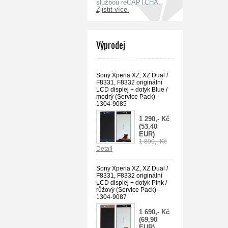
službou reCAPTCHA.
Zjistit více.
Výprodej
Sony Xperia XZ, XZ Dual /
F8331, F8332 originální
LCD displej + dotyk Blue /
modrý (Service Pack) -
1304-9085
1 290,- Kč
(53,40
EUR)
1 890,- Kč
Detail
Sony Xperia XZ, XZ Dual /
F8331, F8332 originální
LCD displej + dotyk Pink /
růžový (Service Pack) -
1304-9087
1 690,- Kč
(69,90
EUR)