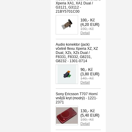
Xperia XA1, XA1 Dual /
G3121, G3112 -
21BY5701C00
100,- Kč
(4,20 EUR)
190,- Kč
Detail
Audio konektor (jack)
včetně flexu Xperia XZ, XZ
Dual, XZs, XZs Dual /
F8331, F8332, G8231,
G8232 - 1301-0714
90,- Kč
(3,80 EUR)
140,- Kč
Detail
Sony Ericsson T707 Horní
vnější kryt (modrý) - 1221-
2371
130,- Kč
(5,40 EUR)
190,- Kč
Detail