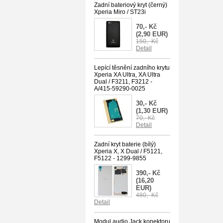
Zadní bateriový kryt (černý)
Xperia Miro / ST23i
70,- Kč
(2,90 EUR)
150,- Kč
Detail
Lepící těsnění zadního krytu
Xperia XA Ultra, XA Ultra
Dual / F3211, F3212 -
A/415-59290-0025
30,- Kč
(1,30 EUR)
70,- Kč
Detail
Zadní kryt baterie (bílý)
Xperia X, X Dual / F5121,
F5122 - 1299-9855
390,- Kč
(16,20
EUR)
480,- Kč
Detail
Modul audio Jack konektoru