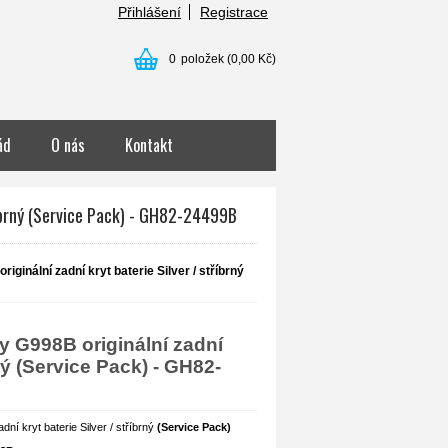
Přihlášení
Registrace
0
položek
(0,00 Kč)
ád
O nás
Kontakt
říbrný (Service Pack) - GH82-24499B
ginální zadní kryt baterie Silver / stříbrný
 G998B originální zadní
rný (Service Pack) - GH82-
ní kryt baterie Silver / stříbrný
(Service Pack)