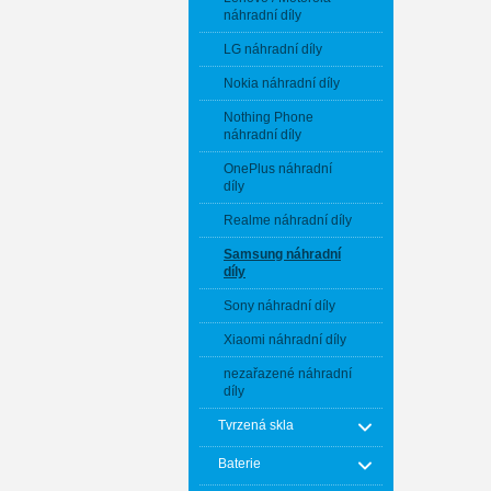
náhradní díly
LG náhradní díly
Nokia náhradní díly
Nothing Phone
náhradní díly
OnePlus náhradní
díly
Realme náhradní díly
Samsung náhradní
díly
Sony náhradní díly
Xiaomi náhradní díly
nezařazené náhradní
díly
Tvrzená skla
Baterie