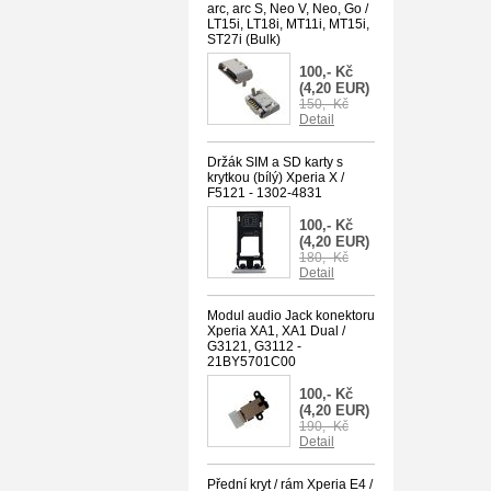
arc, arc S, Neo V, Neo, Go /
LT15i, LT18i, MT11i, MT15i,
ST27i (Bulk)
100,- Kč
(4,20 EUR)
150,- Kč
Detail
Držák SIM a SD karty s
krytkou (bílý) Xperia X /
F5121 - 1302-4831
100,- Kč
(4,20 EUR)
180,- Kč
Detail
Modul audio Jack konektoru
Xperia XA1, XA1 Dual /
G3121, G3112 -
21BY5701C00
100,- Kč
(4,20 EUR)
190,- Kč
Detail
Přední kryt / rám Xperia E4 /