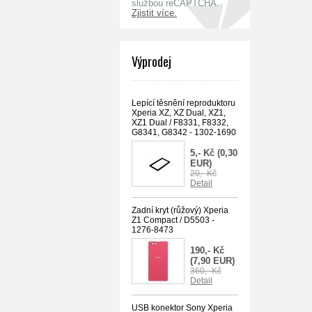
službou reCAPTCHA.
Zjistit více.
Výprodej
Lepící těsnění reproduktoru
Xperia XZ, XZ Dual, XZ1,
XZ1 Dual / F8331, F8332,
G8341, G8342 - 1302-1690
5,- Kč
(0,30
EUR)
20,- Kč
Detail
Zadní kryt (růžový) Xperia
Z1 Compact / D5503 -
1276-8473
190,- Kč
(7,90 EUR)
360,- Kč
Detail
USB konektor Sony Xperia