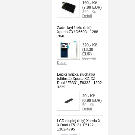
190,- Kč
(7,90 EUR)
390,- Kč
Detail
Zadní kryt / sklo (bílé)
Xperia Z3 / D6603 - 1288-
7840
320,- Kč
(13,30
EUR)
590,- Kč
Detail
Lepící mřížka sluchátka
(stříbrná) Xperia XZ, XZ
Dual / F8331, F8332 - 1302-
3239
20,- Kč
(0,90 EUR)
50,- Kč
Detail
LCD displej (bílý) Xperia X,
X Dual / F5121, F5122 -
1302-4795