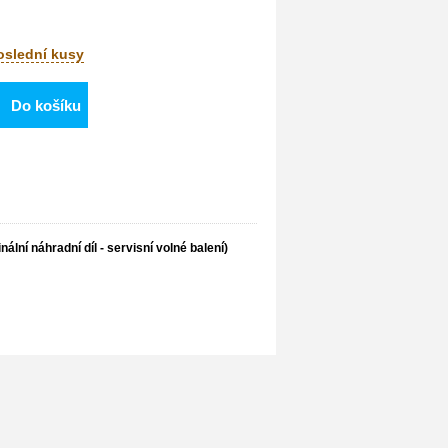
poslední kusy
Do košíku
nální náhradní díl - servisní volné balení)