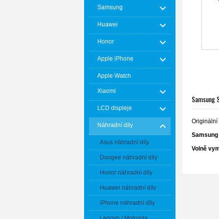
Samsung
Huawei
Honor
Apple iPhone
Apple Watch
Xiaomi
Samsung S
LCD displeje
Origináln
Náhradní díly
Samsung
Asus náhradní díly
Volně vym
Doogee náhradní díly
Honor náhradní díly
Huawei náhradní díly
iPhone náhradní díly
Lenovo / Motorola