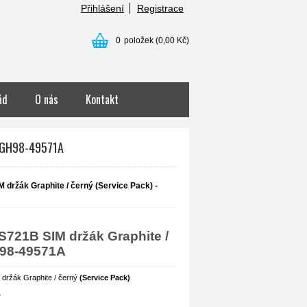
Přihlášení
Registrace
0
položek
(0,00 Kč)
ád
O nás
Kontakt
- GH98-49571A
držák Graphite / černý (Service Pack) -
721B SIM držák Graphite /
H98-49571A
 držák Graphite / černý
(Service Pack)
B