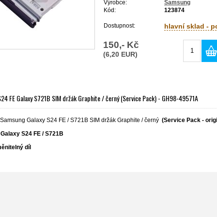
Výrobce:
Samsung
Kód:
123874
Dostupnost:
hlavní sklad - 
150,- Kč
(6,20 EUR)
24 FE Galaxy S721B SIM držák Graphite / černý (Service Pack) - GH98-49571A
í Samsung Galaxy S24 FE / S721B SIM držák Graphite / černý
(Service Pack - origi
 Galaxy
S24 FE / S721B
ěnitelný díl