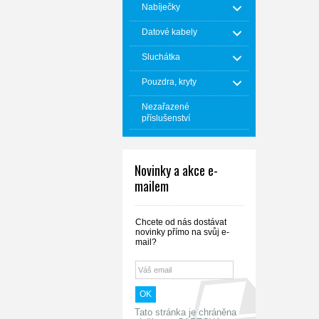
Nabíječky
Datové kabely
Sluchátka
Pouzdra, kryty
Nezařazené
příslušenství
Novinky a akce e-
mailem
Chcete od nás dostávat
novinky přímo na svůj e-
mail?
Tato stránka je chráněna