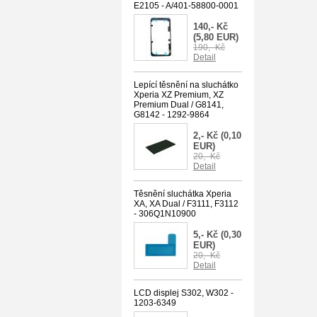
E2105 - A/401-58800-0001
140,- Kč
(5,80 EUR)
190,- Kč
Detail
Lepící těsnění na sluchátko
Xperia XZ Premium, XZ
Premium Dual / G8141,
G8142 - 1292-9864
2,- Kč
(0,10
EUR)
20,- Kč
Detail
Těsnění sluchátka Xperia
XA, XA Dual / F3111, F3112
- 306Q1N10900
5,- Kč
(0,30
EUR)
20,- Kč
Detail
LCD displej S302, W302 -
1203-6349