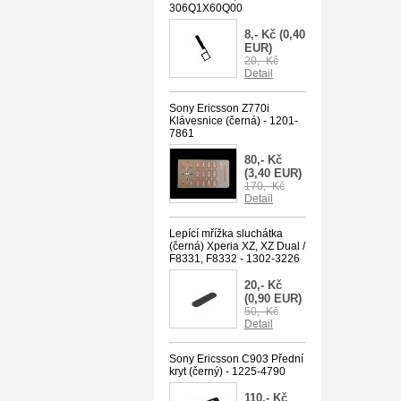
306Q1X60Q00
8,- Kč
(0,40
EUR)
20,- Kč
Detail
Sony Ericsson Z770i
Klávesnice (černá) - 1201-
7861
80,- Kč
(3,40 EUR)
170,- Kč
Detail
Lepící mřížka sluchátka
(černá) Xperia XZ, XZ Dual /
F8331, F8332 - 1302-3226
20,- Kč
(0,90 EUR)
50,- Kč
Detail
Sony Ericsson C903 Přední
kryt (černý) - 1225-4790
110,- Kč