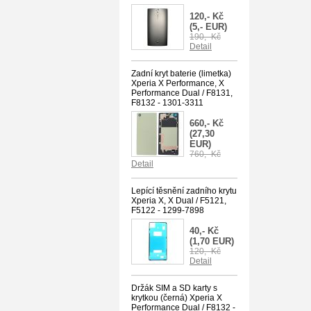
120,- Kč
(5,- EUR)
190,- Kč
Detail
Zadní kryt baterie (limetka)
Xperia X Performance, X
Performance Dual / F8131,
F8132 - 1301-3311
660,- Kč
(27,30
EUR)
760,- Kč
Detail
Lepící těsnění zadního krytu
Xperia X, X Dual / F5121,
F5122 - 1299-7898
40,- Kč
(1,70 EUR)
120,- Kč
Detail
Držák SIM a SD karty s
krytkou (černá) Xperia X
Performance Dual / F8132 -