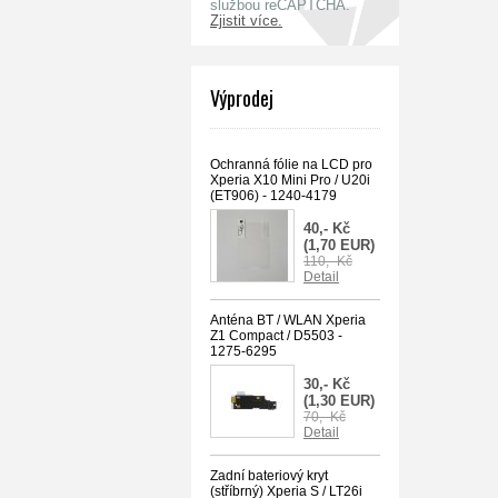
službou reCAPTCHA.
Zjistit více.
Výprodej
Ochranná fólie na LCD pro
Xperia X10 Mini Pro / U20i
(ET906) - 1240-4179
40,- Kč
(1,70 EUR)
110,- Kč
Detail
Anténa BT / WLAN Xperia
Z1 Compact / D5503 -
1275-6295
30,- Kč
(1,30 EUR)
70,- Kč
Detail
Zadní bateriový kryt
(stříbrný) Xperia S / LT26i