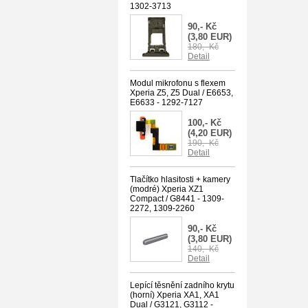
1302-3713
90,- Kč
(3,80 EUR)
180,- Kč
Detail
Modul mikrofonu s flexem
Xperia Z5, Z5 Dual / E6653,
E6633 - 1292-7127
100,- Kč
(4,20 EUR)
190,- Kč
Detail
Tlačítko hlasitosti + kamery
(modré) Xperia XZ1
Compact / G8441 - 1309-
2272, 1309-2260
90,- Kč
(3,80 EUR)
140,- Kč
Detail
Lepící těsnění zadního krytu
(horní) Xperia XA1, XA1
Dual / G3121, G3112 -