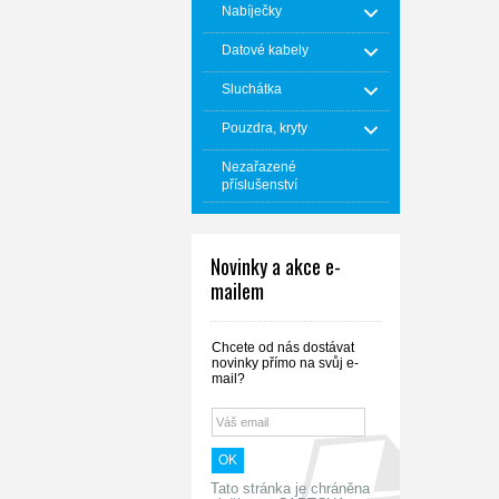
Nabíječky
Datové kabely
Sluchátka
Pouzdra, kryty
Nezařazené
příslušenství
Novinky a akce e-
mailem
Chcete od nás dostávat
novinky přímo na svůj e-
mail?
Tato stránka je chráněna