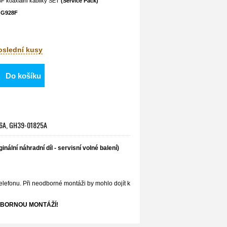
F koaxiální kablíky SET
(Service Pack)
/ G928F
poslední kusy
Do košíku
826A, GH39-01825A
inální náhradní díl - servisní volné balení)
elefonu. Při neodborné montáži by mohlo dojít k
BORNOU MONTÁŽÍ!