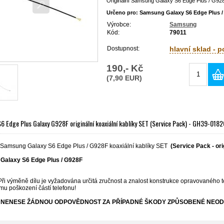
Originální Samsung Galaxy S6 Edge Plus / G928
Určeno pro: Samsung Galaxy S6 Edge Plus 
Výrobce:
Samsung
Kód:
79011
Dostupnost:
hlavní sklad - 
190,- Kč
(7,90 EUR)
 Edge Plus Galaxy G928F originální koaxiální kablíky SET (Service Pack) - GH39-01
í Samsung Galaxy S6 Edge Plus / G928F koaxiální kablíky SET
(Service Pack - orig
Galaxy S6 Edge Plus / G928F
Při výměně dílu je vyžadována určitá zručnost a znalost konstrukce opravovaného t
mu poškození částí telefonu!
NENESE ŽÁDNOU ODPOVĚDNOST ZA PŘÍPADNÉ ŠKODY ZPŮSOBENÉ NEOD