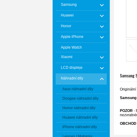
Samsung
Huawei
Honor
Apple iPhone
Apple Watch
Xiaomi
LCD displeje
Samsung S6
Náhradní díly
Asus náhradní díly
Origináln
Samsung 
Doogee náhradní díly
Honor náhradní díly
POZOR
- 
nezvratné
Huawei náhradní díly
OBCHOD 
iPhone náhradní díly
Lenovo / Motorola