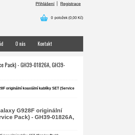
Přihlášení
Registrace
0
položek
(0,00 Kč)
ád
O nás
Kontakt
vice Pack) - GH39-01826A, GH39-
 originální koaxiální kablíky SET (Service
laxy G928F originální
ervice Pack) - GH39-01826A,