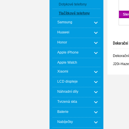
Dotykové telefony
Tlačítkové telefony
Sle
Samsung
Huawei
Dekorační š
Honor
Apple iPhone
Dekorační 
Apple Watch
J20i-Haze
Xiaomi
LCD displeje
Náhradní díly
Tvrzená skla
Baterie
Nabíječky