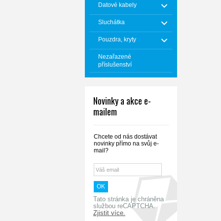
Datové kabely
Sluchátka
Pouzdra, kryty
Nezařazené
příslušenství
Novinky a akce e-
mailem
Chcete od nás dostávat
novinky přímo na svůj e-
mail?
Tato stránka je chráněna
službou reCAPTCHA.
Zjistit více.