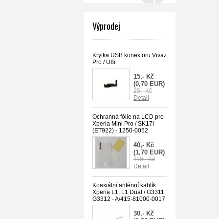
Výprodej
Krytka USB konektoru Vivaz
Pro / U8i
15,- Kč
(0,70 EUR)
25,- Kč
Detail
Ochranná fólie na LCD pro
Xperia Mini Pro / SK17i
(ET922) - 1250-0052
40,- Kč
(1,70 EUR)
110,- Kč
Detail
Koaxiální anténní kablík
Xperia L1, L1 Dual / G3311,
G3312 - A/415-81000-0017
30,- Kč