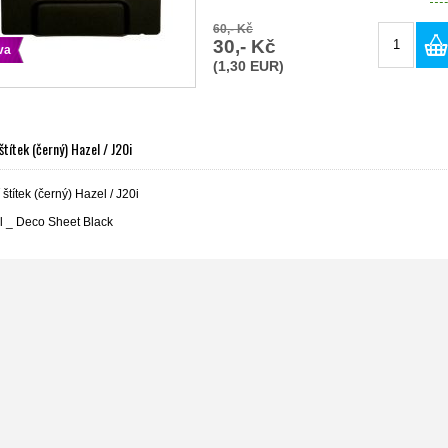
60,- Kč
30,- Kč
va
(1,30 EUR)
títek (černý) Hazel / J20i
štítek (černý) Hazel / J20i
l _ Deco Sheet Black