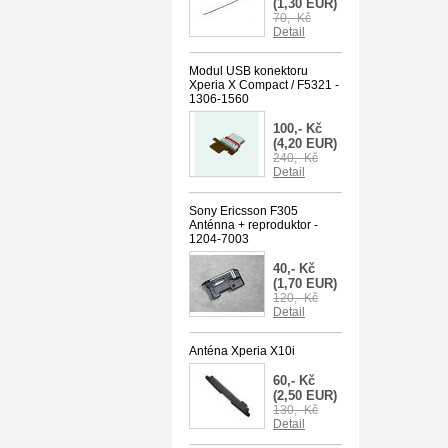
(1,30 EUR)
70,- Kč
Detail
Modul USB konektoru
Xperia X Compact / F5321 -
1306-1560
100,- Kč
(4,20 EUR)
240,- Kč
Detail
Sony Ericsson F305
Anténna + reproduktor -
1204-7003
40,- Kč
(1,70 EUR)
120,- Kč
Detail
Anténa Xperia X10i
60,- Kč
(2,50 EUR)
130,- Kč
Detail