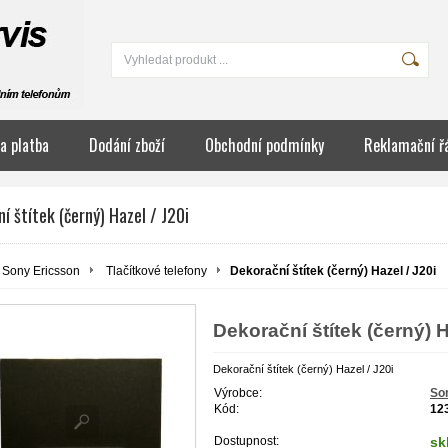
a platba
Dodání zboží
Obchodní podmínky
Reklamační ř
í štítek (černý) Hazel / J20i
Sony Ericsson
Tlačítkové telefony
Dekorační štítek (černý) Hazel / J20i
Dekorační štítek (černý) H
Dekorační štítek (černý) Hazel / J20i
Výrobce:
So
Kód:
12
Dostupnost:
sk