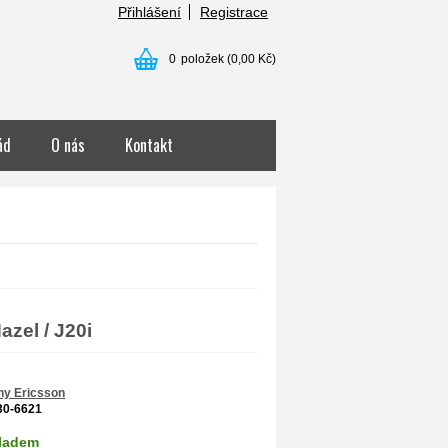
Přihlášení
Registrace
0
položek
(0,00 Kč)
ád
O nás
Kontakt
azel / J20i
ny Ericsson
30-6621
ladem