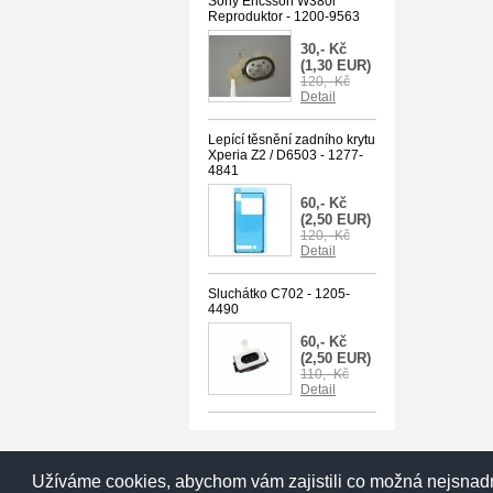
Sony Ericsson W380i
Reproduktor - 1200-9563
30,- Kč
(1,30 EUR)
120,- Kč
Detail
Lepící těsnění zadního krytu
Xperia Z2 / D6503 - 1277-
4841
60,- Kč
(2,50 EUR)
120,- Kč
Detail
Sluchátko C702 - 1205-
4490
60,- Kč
(2,50 EUR)
110,- Kč
Detail
Užíváme cookies, abychom vám zajistili co možná nejsnadn