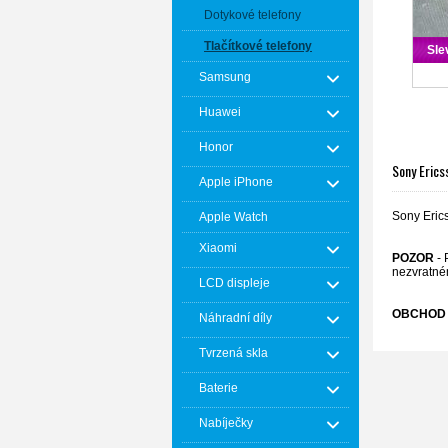
Dotykové telefony
Tlačítkové telefony
Sle
Samsung
Huawei
Honor
Sony Eric
Apple iPhone
Sony Eric
Apple Watch
Xiaomi
POZOR
- 
nezvratné
LCD displeje
OBCHOD 
Náhradní díly
Tvrzená skla
Baterie
Nabíječky