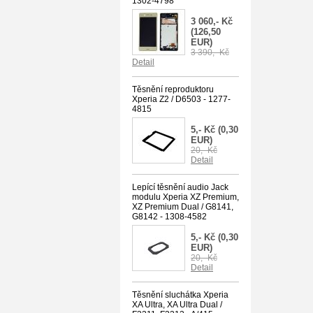
1302-4798
3 060,- Kč
(126,50
EUR)
3 390,- Kč
Detail
Těsnění reproduktoru
Xperia Z2 / D6503 - 1277-
4815
5,- Kč
(0,30
EUR)
20,- Kč
Detail
Lepící těsnění audio Jack
modulu Xperia XZ Premium,
XZ Premium Dual / G8141,
G8142 - 1308-4582
5,- Kč
(0,30
EUR)
20,- Kč
Detail
Těsnění sluchátka Xperia
XA Ultra, XA Ultra Dual /