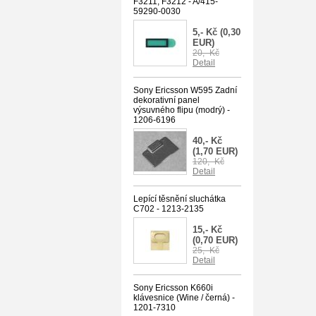
F3211, F3212 - A/415-
59290-0030
5,- Kč
(0,30
EUR)
20,- Kč
Detail
Sony Ericsson W595 Zadní
dekorativní panel
výsuvného flipu (modrý) -
1206-6196
40,- Kč
(1,70 EUR)
120,- Kč
Detail
Lepící těsnění sluchátka
C702 - 1213-2135
15,- Kč
(0,70 EUR)
25,- Kč
Detail
Sony Ericsson K660i
klávesnice (Wine / černá) -
1201-7310