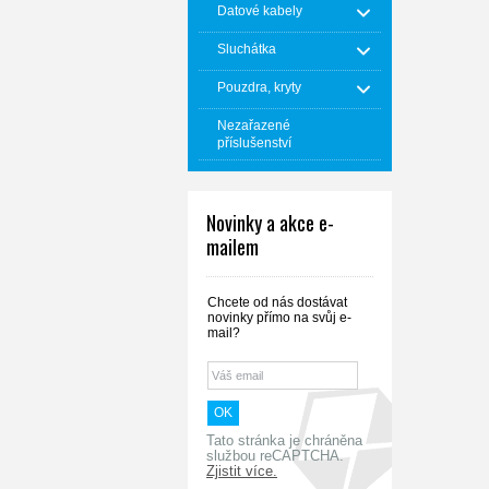
Datové kabely
Sluchátka
Pouzdra, kryty
Nezařazené
příslušenství
Novinky a akce e-
mailem
Chcete od nás dostávat
novinky přímo na svůj e-
mail?
Tato stránka je chráněna
službou reCAPTCHA.
Zjistit více.