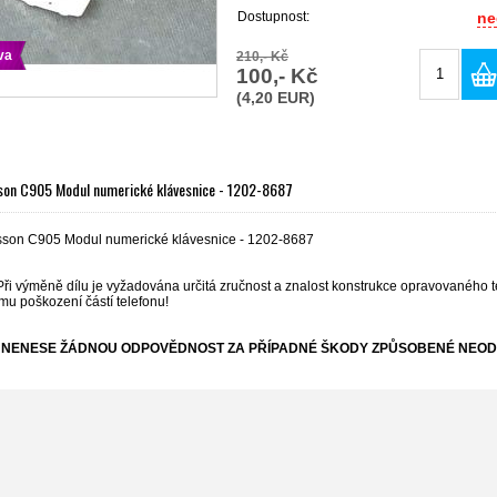
Dostupnost:
ne
va
210,- Kč
100,- Kč
(4,20 EUR)
sson C905 Modul numerické klávesnice - 1202-8687
sson C905 Modul numerické klávesnice - 1202-8687
Při výměně dílu je vyžadována určitá zručnost a znalost konstrukce opravovaného t
mu poškození částí telefonu!
NENESE ŽÁDNOU ODPOVĚDNOST ZA PŘÍPADNÉ ŠKODY ZPŮSOBENÉ NEOD