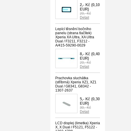
2,- Kč
(0,10
EUR)
20,- Kč
Detail
Lepící těsnění bočního
panelu (strana tlačítek)
Xperia XA Ultra, XA Ultra
Dual / F3211, F3212 -
A/415-59290-0029
8,- Kč
(0,40
EUR)
20,- Kč
Detail
Prachovka sluchátka
(stříbrná) Xperia XZ1, XZ1
Dual / G8341, G8342 -
1307-2637
5,- Kč
(0,30
EUR)
30,- Kč
Detail
LCD displej (limetka) Xperia
X, X Dual / F5121, F5122 -