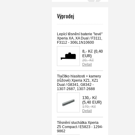
Výprodej
Lepící těsnění baterie "levé"
Xperia XA, XA Dual / F3111,
F3112 - 306L1N10600
8,- Kč
(0,40
EUR)
20,- Kč
Detail
Tlačítko hlasitosti + kamery
(růžové) Xperia XZ1, XZ1
Dual / G8341, G8342 -
1307-2687, 1307-2688
130,- Kč
(5,40 EUR)
170,- Kč
Detail
Těsnění sluchátka Xperia
Z5 Compact / E5823 - 1294-
9862