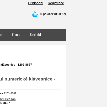
Přihlášení
Registrace
0
položek
(0,00 Kč)
ád
O nás
Kontakt
klávesnice - 1202-8687
l numerické klávesnice -
e - 1202-8687
ny Ericsson
02-8687