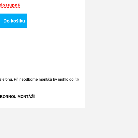
dostupné
Do košíku
elefonu. Při neodborné montáži by mohlo dojít k
BORNOU MONTÁŽÍ!