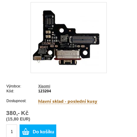
Výrobce:
Xiaomi
Kód:
123204
Dostupnost:
hlavní sklad - poslední kusy
380,- Kč
(15,80 EUR)
Do košíku