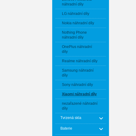
náhradní díly
LG náhradní díly
Nokia náhradní díly
Nothing Phone
náhradní díly
OnePlus náhradní
díly
Realme náhradní díly
Samsung náhradní
díly
Sony náhradní díly
Xiaomi náhradní díly
nezařazené náhradní
díly
Tvrzená skla
Baterie