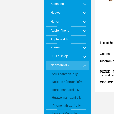
Samsung
Huawei
Honor
Apple iPhone
Apple Watch
Xiaomi Red
Xiaomi
Originální
LCD displeje
Xiaomi R
Náhradní díly
POZOR
- 
Asus náhradní díly
nezvratné
Doogee náhradní díly
OBCHOD 
Honor náhradní díly
Huawei náhradní díly
iPhone náhradní díly
Lenovo / Motorola