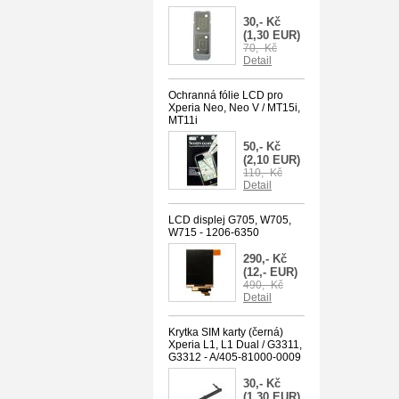
30,- Kč
(1,30 EUR)
70,- Kč
Detail
Ochranná fólie LCD pro
Xperia Neo, Neo V / MT15i,
MT11i
50,- Kč
(2,10 EUR)
110,- Kč
Detail
LCD displej G705, W705,
W715 - 1206-6350
290,- Kč
(12,- EUR)
490,- Kč
Detail
Krytka SIM karty (černá)
Xperia L1, L1 Dual / G3311,
G3312 - A/405-81000-0009
30,- Kč
(1,30 EUR)