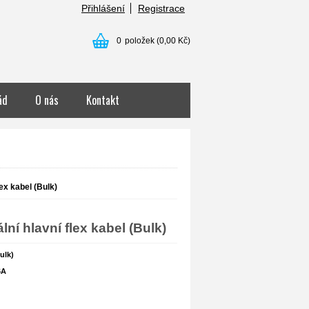
Přihlášení
Registrace
0
položek
(0,00 Kč)
ád
O nás
Kontakt
ex kabel (Bulk)
ní hlavní flex kabel (Bulk)
ulk)
6
A