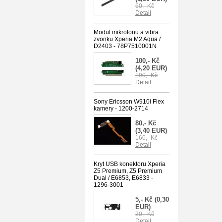
60,- Kč
Detail
Modul mikrofonu a vibra
zvonku Xperia M2 Aqua /
D2403 - 78P7510001N
100,- Kč
(4,20 EUR)
190,- Kč
Detail
Sony Ericsson W910i Flex
kamery - 1200-2714
80,- Kč
(3,40 EUR)
160,- Kč
Detail
Kryt USB konektoru Xperia
Z5 Premium, Z5 Premium
Dual / E6853, E6833 -
1296-3001
5,- Kč
(0,30
EUR)
20,- Kč
Detail