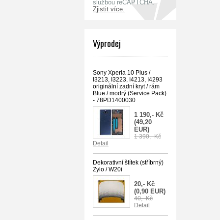
službou reCAPTCHA.
Zjistit více.
Výprodej
Sony Xperia 10 Plus /
I3213, I3223, I4213, I4293
originální zadní kryt / rám
Blue / modrý (Service Pack)
- 78PD1400030
1 190,- Kč
(49,20
EUR)
1 390,- Kč
Detail
Dekorativní štítek (stříbrný)
Zylo / W20i
20,- Kč
(0,90 EUR)
40,- Kč
Detail