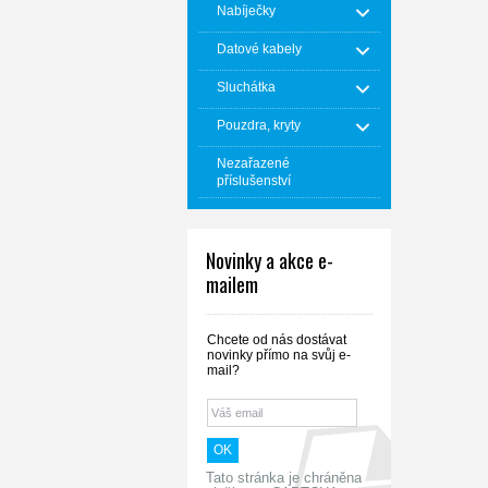
Nabíječky
Datové kabely
Sluchátka
Pouzdra, kryty
Nezařazené
příslušenství
Novinky a akce e-
mailem
Chcete od nás dostávat
novinky přímo na svůj e-
mail?
Tato stránka je chráněna