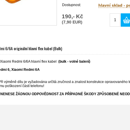
Dostupnost:
hlavní sklad - 
190,- Kč
(7,90 EUR)
mi 6/6A originální hlavní flex kabel (Bulk)
 Xiaomi Redmi 6/6A hlavní flex kabel
(bulk - volné balení)
edmi 6,
Xiaomi Redmi 6
A
Při výměně dílu je vyžadována určitá zručnost a znalost konstrukce opravovaného t
mu poškození částí telefonu!
NENESE ŽÁDNOU ODPOVĚDNOST ZA PŘÍPADNÉ ŠKODY ZPŮSOBENÉ NEOD