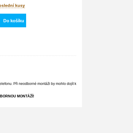
poslední kusy
Do košíku
elefonu. Při neodborné montáži by mohlo dojít k
BORNOU MONTÁŽÍ!