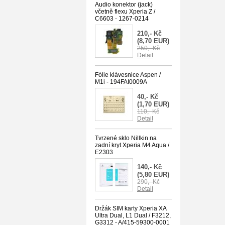
Audio konektor (jack)
včetně flexu Xperia Z /
C6603 - 1267-0214
210,- Kč
(8,70 EUR)
250,- Kč
Detail
Fólie klávesnice Aspen /
M1i - 194FAI0009A
40,- Kč
(1,70 EUR)
110,- Kč
Detail
Tvrzené sklo Nillkin na
zadní kryt Xperia M4 Aqua /
E2303
140,- Kč
(5,80 EUR)
290,- Kč
Detail
Držák SIM karty Xperia XA
Ultra Dual, L1 Dual / F3212,
G3312 - A/415-59300-0001