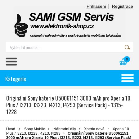
Přihlášení
Registrace
0
Kategorie
Originální Sony baterie U50061151 3000 mAh pro Xperia 10
Plus / I3213, I3223, I4213, I4293 (Service Pack) - 1315-
1228
Úvod
Sony Mobile
Náhradní díly
Xperia nové
Xperia 10
Plus / I3213, I3223, I4213, I4293
Originální Sony baterie U50061151
3000 mAh pro Xperia 10 Plus / I3213, I3223, I4213, I4293 (Service Pack)