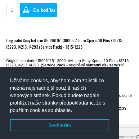
Do košíku
Originální Sony baterie U50061151 3000 mAh pro Xperia 10 Plus / I3213,
I3223, I4213, I4293 (Service Pack) - 1315-1228
Originální baterie U50061151 3000 mAh pro Sony Xperia 10 Plus / I3213,
I3223, I4213, I4293
(Service Pack - originální náhradní díl - servisní
volné balení)
Sony Xperia 10 Plus / I3213, I3223, I4213, I4293
Užíváme cookies, abychom vám zajistili co
možná nejsnadnější použití našich
POZOR
- Při výměně dílu je vyžadována určitá zručnost a znalost
webových stránek. Pokud budete nadále
konstrukce opravovaného telefonu. Při neodborné montáži by mohlo dojít k
nezvratnému poškození částí telefonu!
prohlížet naše stránky předpokládáme, že s
OBCHOD NENESE ŽÁDNOU ODPOVĚDNOST ZA PŘÍPADNÉ ŠKODY
použitím cookies souhlasíte.
ZPŮSOBENÉ NEODBORNOU MONTÁŽÍ!
Souhlasím
Copyright 2016 - 2026 © elektronik-
Tvorba eshopů - Atomer.cz